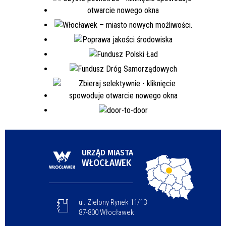
URZĄD MIASTA
WŁOCŁAWEK
ul. Zielony Rynek 11/13
87-800 Włocławek