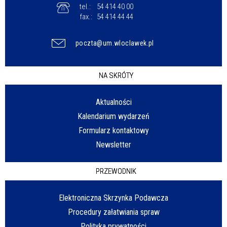
tel.:
54 414 40 00
fax.:
54 414 44 44
poczta@um.wloclawek.pl
NA SKRÓTY
Aktualności
Kalendarium wydarzeń
Formularz kontaktowy
Newsletter
PRZEWODNIK
Elektroniczna Skrzynka Podawcza
Procedury załatwiania spraw
Polityka prywatności