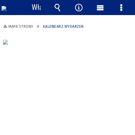
Włącz
powiadomienia
Wyszukiwarka
Narzędzia
Menu
Menu
główne
szcze
MAPA STRONY
KALENDARZ WYDARZEŃ