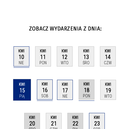
ZOBACZ WYDARZENIA Z DNIA:
KWI
KWI
KWI
KWI
KWI
10
11
12
13
14
NIE
PON
WTO
ŚRO
CZW
KWI
KWI
KWI
KWI
KWI
16
18
15
17
19
SOB
PON
PIĄ
NIE
WTO
KWI
KWI
KWI
KWI
20
22
23
21