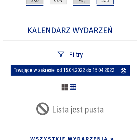
ŚRO
PIĄ
SOB
CZW
KALENDARZ WYDARZEŃ
Filtry
Trwające w zakresie:
od 15.04.2022 do 15.04.2022
Usuń
Szukana fraza
ten
filtr
Kategoria
Lista jest pusta
Trwające w zakresie
—
WSZYSTKIE WYDARZENIA