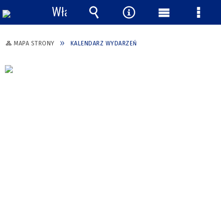
Włącz
powiadomienia
Wyszukiwarka
Narzędzia
Menu
Menu
główne
szcze
MAPA STRONY
KALENDARZ WYDARZEŃ