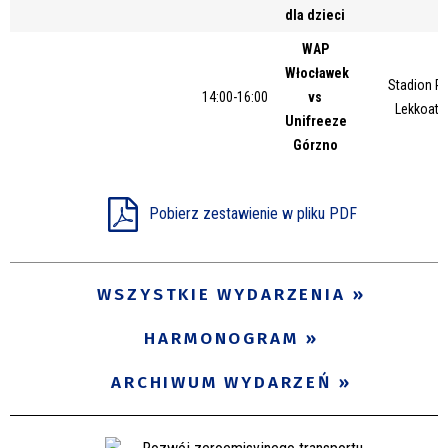
dla dzieci
Miejsce
WAP
Włocławek
Stadion Pi
14:00-16:00
vs
Organizator
Lekkoatl
Unifreeze
Górzno
Promowane
Pobierz zestawienie w pliku PDF
WSZYSTKIE WYDARZENIA
HARMONOGRAM
ARCHIWUM WYDARZEŃ