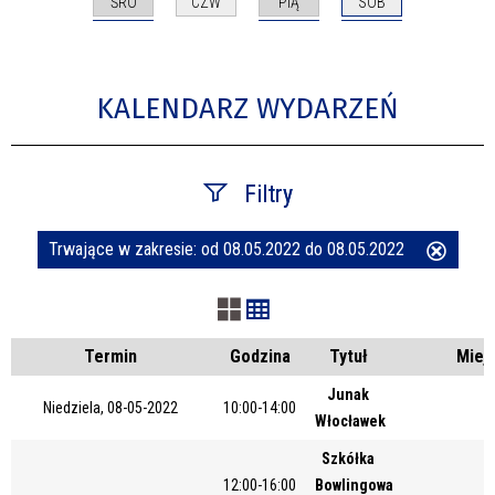
ŚRO
PIĄ
SOB
CZW
KALENDARZ WYDARZEŃ
Filtry
Trwające w zakresie:
od 08.05.2022 do 08.05.2022
Usuń
Szukana fraza
ten
filtr
Kategoria
Termin
Godzina
Tytuł
Miej
Junak
Niedziela, 08-05-2022
10:00-14:00
Włocławek
Trwające w zakresie
Szkółka
—
12:00-16:00
Bowlingowa