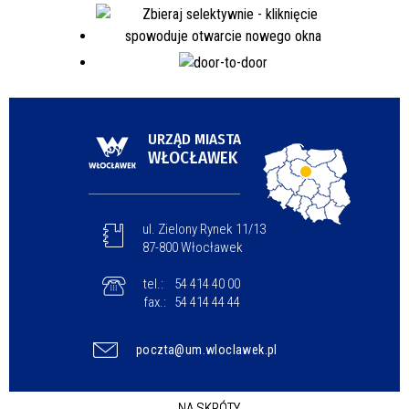
URZĄD MIASTA
WŁOCŁAWEK
ul. Zielony Rynek 11/13
87-800 Włocławek
tel.:
54 414 40 00
fax.:
54 414 44 44
poczta@um.wloclawek.pl
NA SKRÓTY