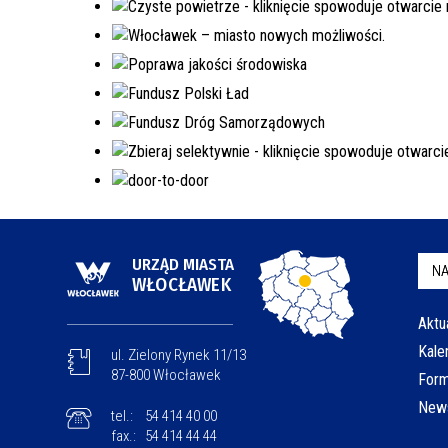
URZĄD MIASTA
NA
WŁOCŁAWEK
Aktu
Kale
ul. Zielony Rynek 11/13
87-800 Włocławek
Form
News
tel.:
54 414 40 00
fax.:
54 414 44 44