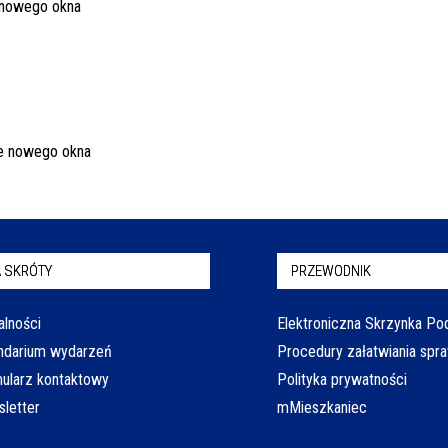
 SKRÓTY
PRZEWODNIK
alności
Elektroniczna Skrzynka P
ndarium wydarzeń
Procedury załatwiania spr
ularz kontaktowy
Polityka prywatności
letter
mMieszkaniec