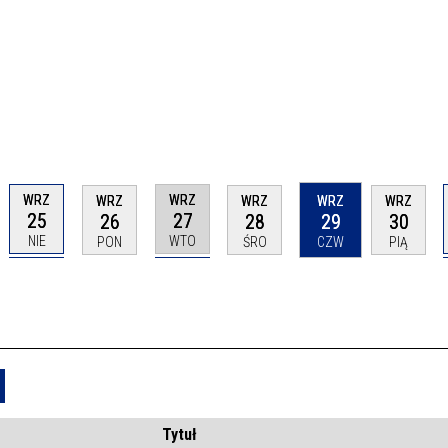
WRZ
WRZ
WRZ
WRZ
WRZ
WRZ
25
27
26
28
29
30
NIE
WTO
PON
ŚRO
CZW
PIĄ
Usuń
Tytuł