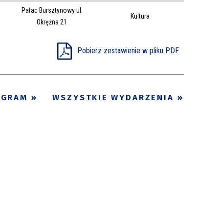
Pałac Bursztynowy ul.
Trwające w
Kultura
—
Okrężna 21
zakresie
Pobierz zestawienie w pliku PDF
Miejsce
Organizator
Promowane
OGRAM
WSZYSTKIE WYDARZENIA