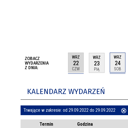
BUDYNKÓW
RADA MIASTA WŁOCŁAWEK
ENERGIA I MOBILNOŚĆ
JAKOŚĆ POWIETRZA WE WŁOCŁAWKU
WYKAZ KONTAKTÓW URZĘDU MIASTA
WŁOCŁAWEK
2026 ROKIEM TADEUSZA REICHSTEINA
WE WŁOCŁAWKU
WRZ
WRZ
WRZ
ZOBACZ
22
24
23
WYDARZENIA
Z DNIA:
CZW
SOB
PIĄ
KALENDARZ WYDARZEŃ
Trwające w zakresie:
od 29.09.2022 do 29.09.2022
ten
Termin
Godzina
filtr