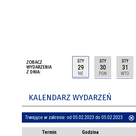
BUDYNKÓW
RADA MIASTA WŁOCŁAWEK
ENERGIA I MOBILNOŚĆ
JAKOŚĆ POWIETRZA WE WŁOCŁAWKU
WYKAZ KONTAKTÓW URZĘDU MIASTA
WŁOCŁAWEK
2026 ROKIEM TADEUSZA REICHSTEINA
WE WŁOCŁAWKU
STY
STY
STY
ZOBACZ
29
30
31
WYDARZENIA
Z DNIA:
NIE
PON
WTO
KALENDARZ WYDARZEŃ
Trwające w zakresie:
od 05.02.2023 do 05.02.2023
ten
Termin
Godzina
filtr