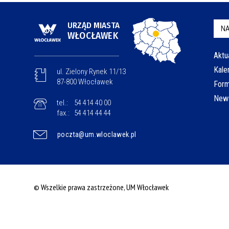
URZĄD MIASTA
NA
WŁOCŁAWEK
Aktu
Kale
ul. Zielony Rynek 11/13
87-800 Włocławek
Form
News
tel.:
54 414 40 00
fax.:
54 414 44 44
poczta@um.wloclawek.pl
© Wszelkie prawa zastrzeżone, UM Włocławek