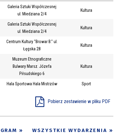
Galeria Sztuki Współczesnej
Trwające w
Kultura
—
ul. Miedziana 2/4
zakresie
Galeria Sztuki Współczesnej
Kultura
ul. Miedziana 2/4
Miejsce
Centrum Kultury "Browar B." ul.
Kultura
Organizator
Łęgska 28
Promowane
Muzeum Etnograficzne
Bulwary Marsz. Józefa
Kultura
Piłsudskiego 6
Hala Sportowa Hala Mistrzów
Sport
Pobierz zestawienie w pliku PDF
OGRAM
WSZYSTKIE WYDARZENIA