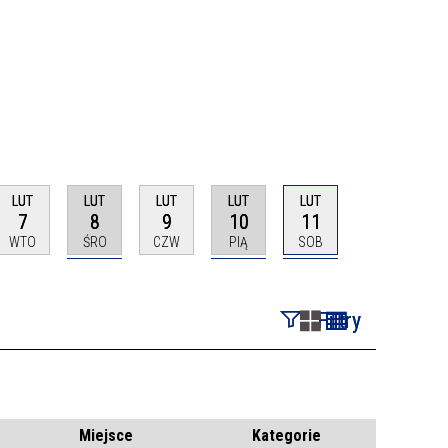
LUT
LUT
LUT
LUT
LUT
7
8
9
10
11
WTO
ŚRO
CZW
PIĄ
SOB
Filtry
Szukana fraza
Kategoria
Miejsce
Kategorie