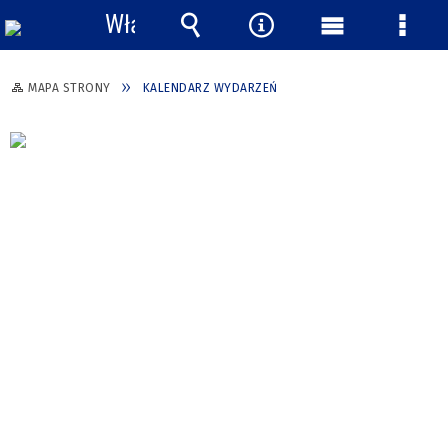
Włącz
powiadomienia
Wyszukiwarka
Narzędzia
Menu
Menu
główne
szcze
MAPA STRONY
KALENDARZ WYDARZEŃ