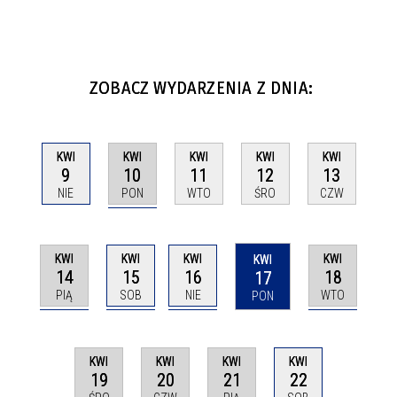
ZOBACZ WYDARZENIA Z DNIA:
KWI
KWI
KWI
KWI
KWI
10
9
11
12
13
PON
NIE
WTO
ŚRO
CZW
KWI
KWI
KWI
KWI
KWI
14
15
16
18
17
PIĄ
SOB
NIE
WTO
PON
KWI
KWI
KWI
KWI
19
20
21
22