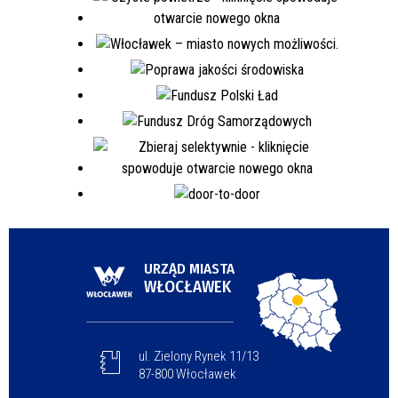
URZĄD MIASTA
WŁOCŁAWEK
ul. Zielony Rynek 11/13
87-800 Włocławek