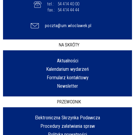
tel.:
54 414 40 00
fax.:
54 414 44 44
poczta@um.wloclawek.pl
NA SKRÓTY
Aktualności
Kalendarium wydarzeń
Formularz kontaktowy
Newsletter
PRZEWODNIK
Elektroniczna Skrzynka Podawcza
Procedury załatwiania spraw
Polityka prywatności