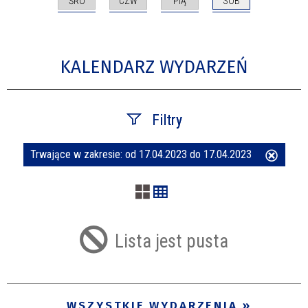
ŚRO
CZW
PIĄ
SOB
KALENDARZ WYDARZEŃ
Filtry
Trwające w zakresie:
od 17.04.2023 do 17.04.2023
Usuń
Szukana fraza
ten
filtr
Kategoria
Lista jest pusta
Trwające w zakresie
—
WSZYSTKIE WYDARZENIA