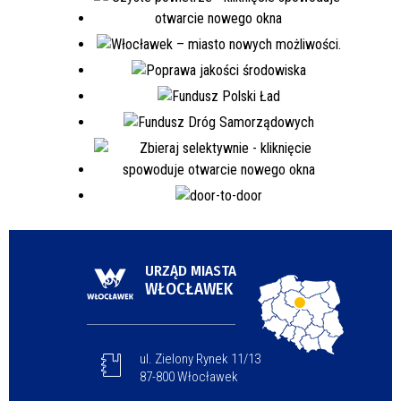
URZĄD MIASTA
WŁOCŁAWEK
ul. Zielony Rynek 11/13
87-800 Włocławek