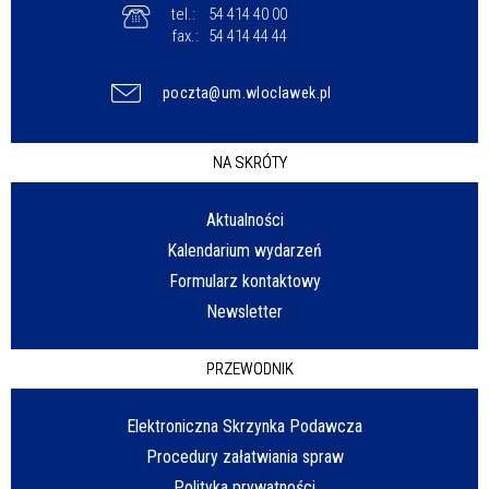
tel.:
54 414 40 00
fax.:
54 414 44 44
poczta@um.wloclawek.pl
NA SKRÓTY
Aktualności
Kalendarium wydarzeń
Formularz kontaktowy
Newsletter
PRZEWODNIK
Elektroniczna Skrzynka Podawcza
Procedury załatwiania spraw
Polityka prywatności