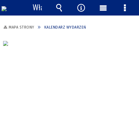
Włącz
powiadomienia
Wyszukiwarka
Narzędzia
Menu
Menu
główne
szcze
MAPA STRONY
KALENDARZ WYDARZEŃ