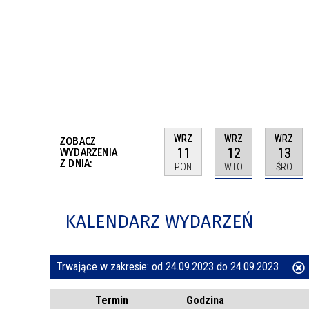
BUDYNKÓW
RADA MIASTA WŁOCŁAWEK
ENERGIA I MOBILNOŚĆ
JAKOŚĆ POWIETRZA WE WŁOCŁAWKU
WYKAZ KONTAKTÓW URZĘDU MIASTA
WŁOCŁAWEK
2026 ROKIEM TADEUSZA REICHSTEINA
WE WŁOCŁAWKU
WRZ
WRZ
WRZ
ZOBACZ
11
12
13
WYDARZENIA
Z DNIA:
PON
WTO
ŚRO
KALENDARZ WYDARZEŃ
Trwające w zakresie:
od 24.09.2023 do 24.09.2023
ten
Termin
Godzina
filtr