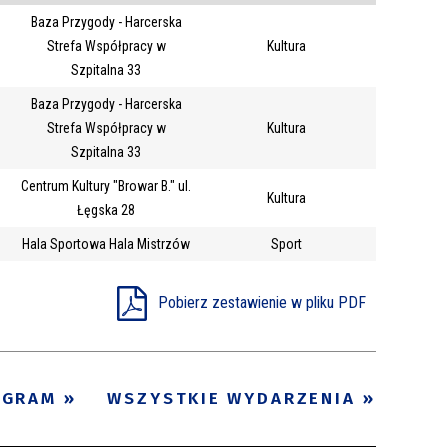
Baza Przygody - Harcerska
Trwające w
—
Strefa Współpracy w
Kultura
zakresie
Szpitalna 33
Baza Przygody - Harcerska
Miejsce
Strefa Współpracy w
Kultura
Szpitalna 33
Organizator
Promowane
Centrum Kultury "Browar B." ul.
Kultura
Łęgska 28
Hala Sportowa Hala Mistrzów
Sport
Pobierz zestawienie w pliku PDF
OGRAM
WSZYSTKIE WYDARZENIA