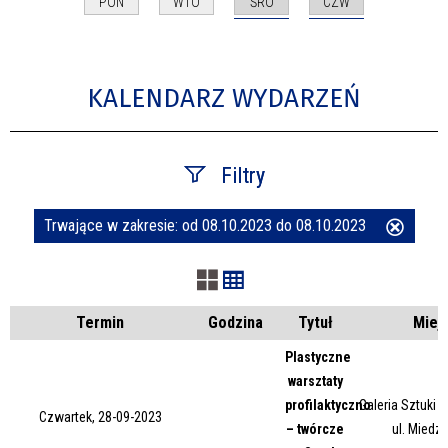
ŚRO
CZW
PON
WTO
KALENDARZ WYDARZEŃ
Filtry
Trwające w zakresie:
od 08.10.2023 do 08.10.2023
Usuń
Szukana fraza
ten
filtr
Kategoria
Termin
Godzina
Tytuł
Miej
Plastyczne
warsztaty
Trwające w zakresie
profilaktyczno
Galeria Sztuki
Czwartek, 28-09-2023
– twórcze
ul. Miedz
—