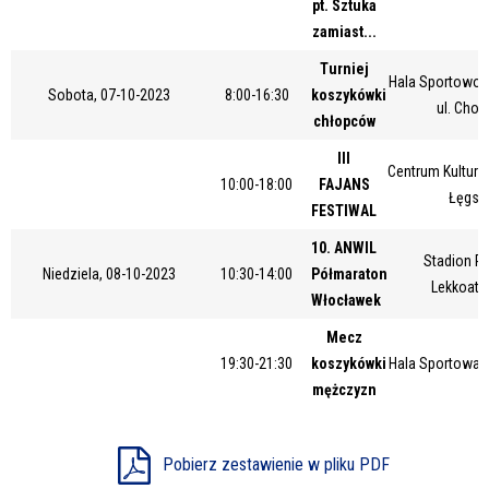
pt. Sztuka
Miejsce
zamiast...
Turniej
Hala Sportowo
Sobota, 07-10-2023
8:00-16:30
koszykówki
ul. Chop
Organizator
chłopców
III
Centrum Kultury 
10:00-18:00
FAJANS
Łęgsk
Promowane
FESTIWAL
10. ANWIL
Stadion Pi
Niedziela, 08-10-2023
10:30-14:00
Półmaraton
Lekkoatl
Włocławek
Mecz
19:30-21:30
koszykówki
Hala Sportowa 
mężczyzn
Pobierz zestawienie w pliku PDF