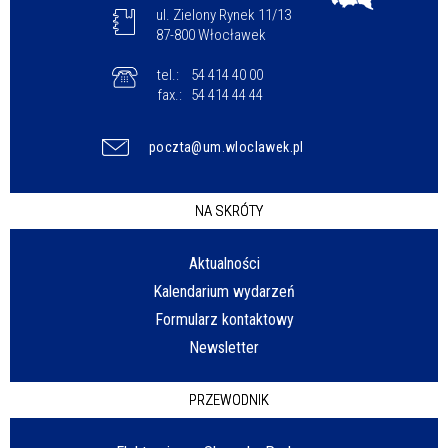
ul. Zielony Rynek 11/13
87-800 Włocławek
tel.:
54 414 40 00
fax.:
54 414 44 44
poczta@um.wloclawek.pl
NA SKRÓTY
Aktualności
Kalendarium wydarzeń
Formularz kontaktowy
Newsletter
PRZEWODNIK