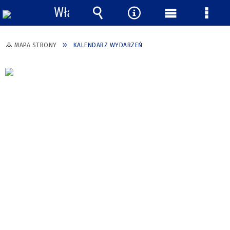
Włącz
powiadomienia
Wyszukiwarka
Narzędzia
Menu
Menu
główne
szcze
MAPA STRONY
KALENDARZ WYDARZEŃ