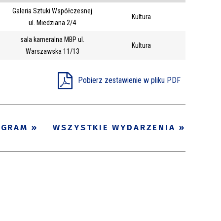
Galeria Sztuki Współczesnej
Trwające w
Kultura
—
ul. Miedziana 2/4
zakresie
sala kameralna MBP ul.
Kultura
Warszawska 11/13
Miejsce
Organizator
Pobierz zestawienie w pliku PDF
Promowane
OGRAM
WSZYSTKIE WYDARZENIA