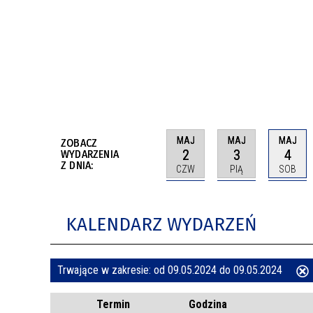
BUDYNKÓW
RADA MIASTA WŁOCŁAWEK
ENERGIA I MOBILNOŚĆ
JAKOŚĆ POWIETRZA WE WŁOCŁAWKU
WYKAZ KONTAKTÓW URZĘDU MIASTA
WŁOCŁAWEK
2026 ROKIEM TADEUSZA REICHSTEINA
WE WŁOCŁAWKU
MAJ
MAJ
MAJ
ZOBACZ
2
3
4
WYDARZENIA
Z DNIA:
CZW
PIĄ
SOB
KALENDARZ WYDARZEŃ
Trwające w zakresie:
od 09.05.2024 do 09.05.2024
ten
Termin
Godzina
filtr