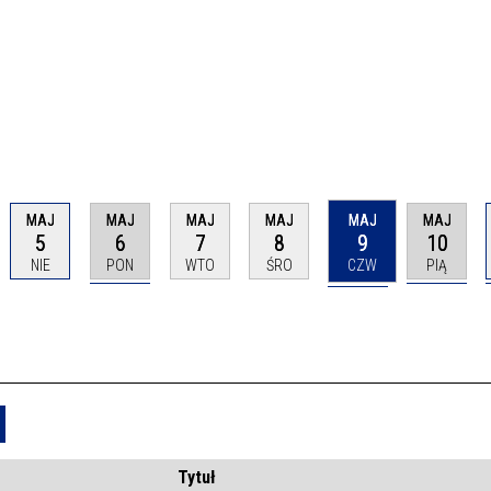
MAJ
MAJ
MAJ
MAJ
MAJ
MAJ
5
6
7
8
9
10
NIE
PON
WTO
ŚRO
CZW
PIĄ
Usuń
Tytuł