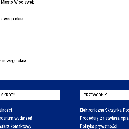
 SKRÓTY
PRZEWODNIK
alności
Elektroniczna Skrzynka P
ndarium wydarzeń
Procedury załatwiania spr
ularz kontaktowy
Polityka prywatności