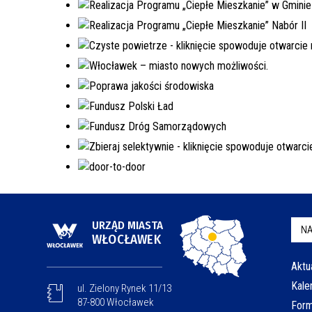
URZĄD MIASTA
NA
WŁOCŁAWEK
Aktu
Kale
ul. Zielony Rynek 11/13
87-800 Włocławek
Form