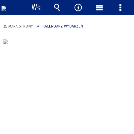
Włącz
powiadomienia
Wyszukiwarka
Narzędzia
Menu
Menu
główne
szcze
MAPA STRONY
KALENDARZ WYDARZEŃ