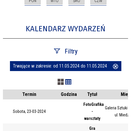
PON
WTO
ŚRO
CZW
KALENDARZ WYDARZEŃ
Filtry
Trwające w zakresie:
od 11.05.2024 do 11.05.2024
Usuń
Szukana fraza
ten
filtr
Kategoria
Termin
Godzina
Tytuł
Miej
FotoGrafika
Galeria Sztuki
Sobota, 23-03-2024
-
Trwające w zakresie
ul. Miedz
warsztaty
—
Gra