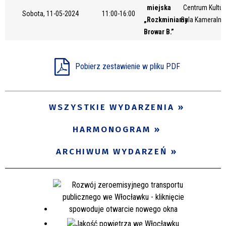
miejska
Centrum Kultur
Miejsce
Sobota, 11-05-2024
11:00-16:00
„Rozkminiamy
Sala Kameralna 
Browar B.”
Organizator
Pobierz zestawienie w pliku PDF
Promowane
WSZYSTKIE WYDARZENIA
HARMONOGRAM
ARCHIWUM WYDARZEŃ