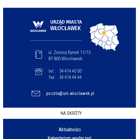
URZĄD MIASTA
WŁOCŁAWEK
ul. Zielony Rynek 11/13
87-800 Włocławek
tel.:
54 414 40 00
fax.:
54 414 44 44
poczta@um.wloclawek.pl
NA SKRÓTY
Aktualności
Kalendarium wydarzeń