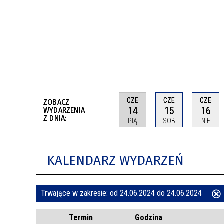
BUDYNKÓW
RADA MIASTA WŁOCŁAWEK
ENERGIA I MOBILNOŚĆ
JAKOŚĆ POWIETRZA WE WŁOCŁAWKU
WYKAZ KONTAKTÓW URZĘDU MIASTA
WŁOCŁAWEK
2026 ROKIEM TADEUSZA REICHSTEINA
WE WŁOCŁAWKU
CZE
CZE
CZE
ZOBACZ
14
15
16
WYDARZENIA
Z DNIA:
PIĄ
SOB
NIE
KALENDARZ WYDARZEŃ
Trwające w zakresie:
od 24.06.2024 do 24.06.2024
ten
Termin
Godzina
filtr