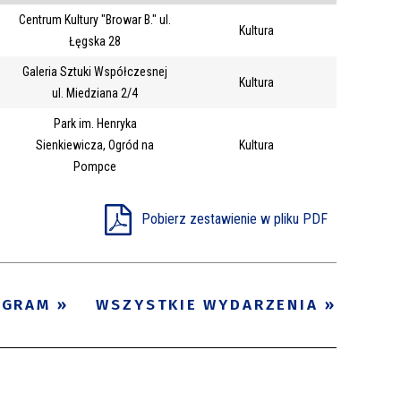
Centrum Kultury "Browar B." ul.
Trwające w
Kultura
—
Łęgska 28
zakresie
Galeria Sztuki Współczesnej
Kultura
ul. Miedziana 2/4
Miejsce
Park im. Henryka
Organizator
Sienkiewicza, Ogród na
Kultura
Promowane
Pompce
Pobierz zestawienie w pliku PDF
OGRAM
WSZYSTKIE WYDARZENIA