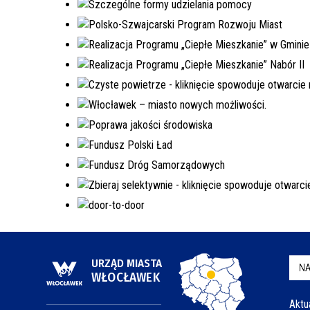
URZĄD MIASTA
NA
WŁOCŁAWEK
Aktu