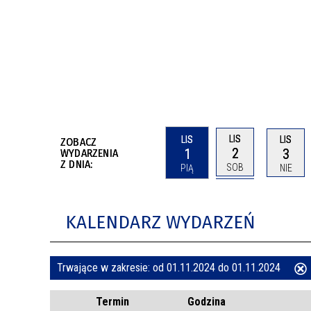
BUDYNKÓW
RADA MIASTA WŁOCŁAWEK
ENERGIA I MOBILNOŚĆ
JAKOŚĆ POWIETRZA WE WŁOCŁAWKU
WYKAZ KONTAKTÓW URZĘDU MIASTA
WŁOCŁAWEK
2026 ROKIEM TADEUSZA REICHSTEINA
WE WŁOCŁAWKU
LIS
LIS
LIS
ZOBACZ
2
1
3
WYDARZENIA
Z DNIA:
SOB
PIĄ
NIE
KALENDARZ WYDARZEŃ
Trwające w zakresie:
od 01.11.2024 do 01.11.2024
ten
Termin
Godzina
filtr