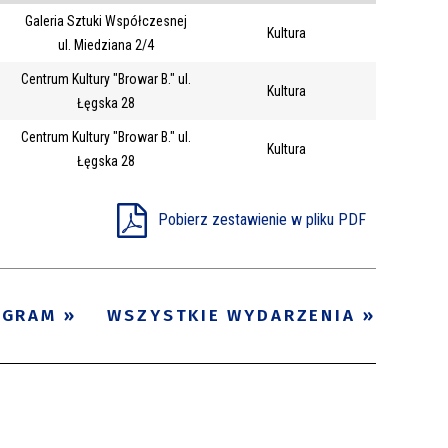
Galeria Sztuki Współczesnej
Trwające w
Kultura
—
ul. Miedziana 2/4
zakresie
Centrum Kultury "Browar B." ul.
Kultura
Łęgska 28
Miejsce
Centrum Kultury "Browar B." ul.
Kultura
Organizator
Łęgska 28
Promowane
Pobierz zestawienie w pliku PDF
OGRAM
WSZYSTKIE WYDARZENIA