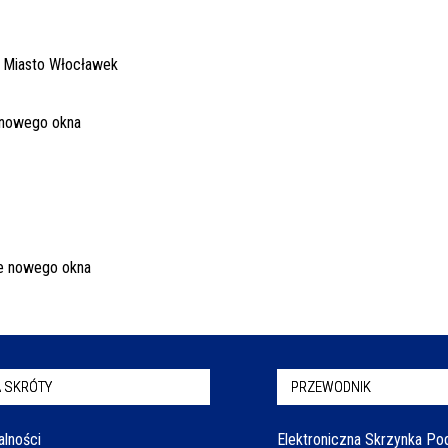
 SKRÓTY
PRZEWODNIK
alności
Elektroniczna Skrzynka P