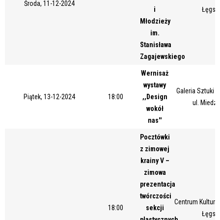
Środa, 11-12-2024
i
Łęgsk
Młodzieży
im.
Stanisława
Zagajewskiego
Wernisaż
wystawy
Galeria Sztuki
Piątek, 13-12-2024
18:00
,,Design
ul. Miedz
wokół
nas''
Pocztówki
z zimowej
krainy V –
zimowa
prezentacja
twórczości
Centrum Kultury 
18:00
sekcji
Łęgsk
plastycznych