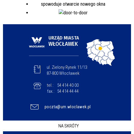
URZĄD MIASTA
WŁOCŁAWEK
ul. Zielony Rynek 11/13
87-800 Włocławek
tel.:
54 414 40 00
fax.:
54 414 44 44
poczta@um.wloclawek.pl
NA SKRÓTY