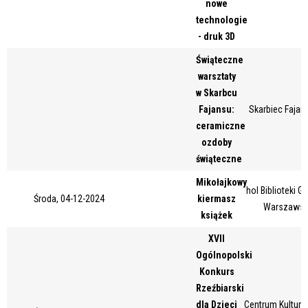
nowe
Miejsce
technologie
- druk 3D
Świąteczne
Organizator
warsztaty
w Skarbcu
Fajansu:
Skarbiec Fajans
ceramiczne
Promowane
ozdoby
świąteczne
Mikołajkowy
hol Biblioteki Gł
Środa, 04-12-2024
kiermasz
Warszawski
książek
XVII
Ogólnopolski
Konkurs
Rzeźbiarski
dla Dzieci
Centrum Kultury 