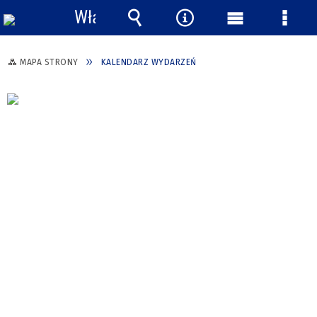
Włącz
powiadomienia
Wyszukiwarka
Narzędzia
Menu
Menu
główne
szcze
MAPA STRONY
KALENDARZ WYDARZEŃ