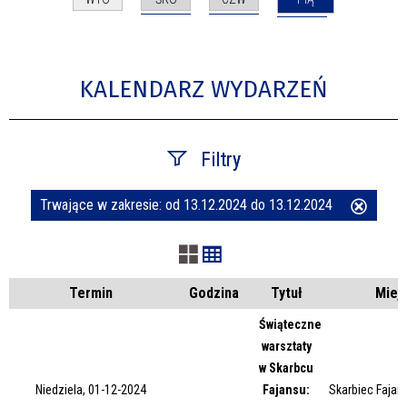
KALENDARZ WYDARZEŃ
Filtry
Trwające w zakresie:
od 13.12.2024 do 13.12.2024
Usuń
Szukana fraza
ten
filtr
Kategoria
Termin
Godzina
Tytuł
Miej
Świąteczne
warsztaty
Trwające w zakresie
w Skarbcu
Niedziela, 01-12-2024
Fajansu:
Skarbiec Fajans
—