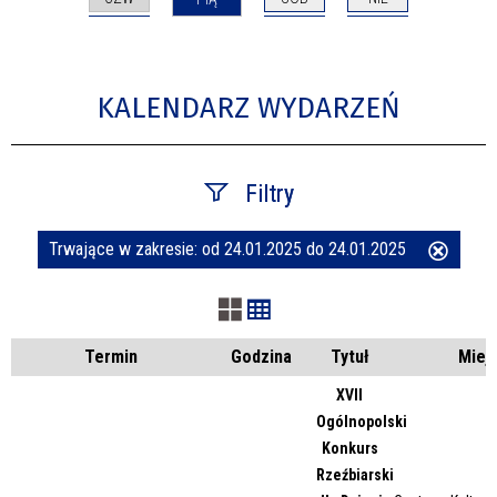
KALENDARZ WYDARZEŃ
Filtry
Trwające w zakresie:
od 24.01.2025 do 24.01.2025
Usuń
Szukana fraza
ten
filtr
Kategoria
Termin
Godzina
Tytuł
Miej
XVII
Ogólnopolski
Trwające w zakresie
Konkurs
Rzeźbiarski
—