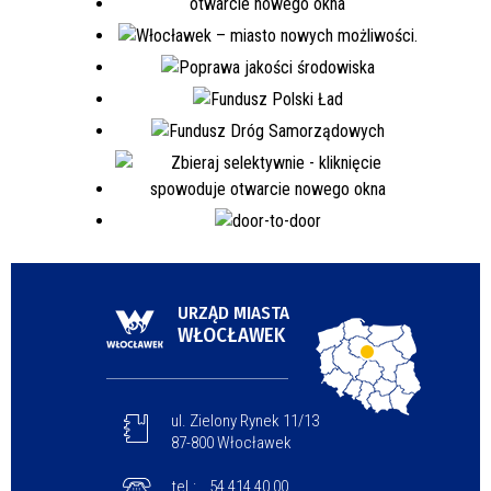
URZĄD MIASTA
WŁOCŁAWEK
ul. Zielony Rynek 11/13
87-800 Włocławek
tel.:
54 414 40 00