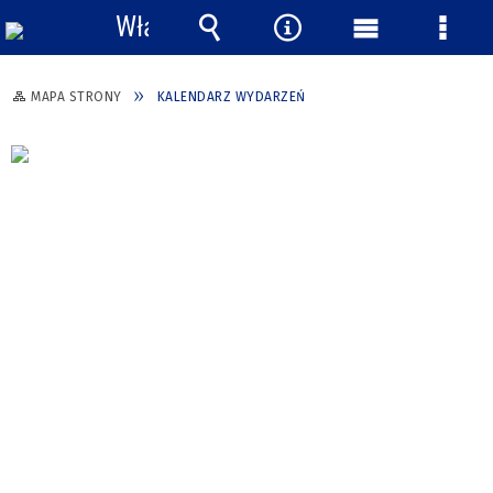
Włącz
powiadomienia
Wyszukiwarka
Narzędzia
Menu
Menu
główne
szcze
MAPA STRONY
KALENDARZ WYDARZEŃ