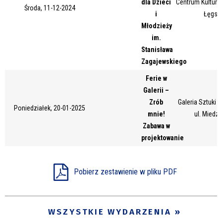
dla Dzieci
Centrum Kultury 
Środa, 11-12-2024
Miejsce
i
Łęgsk
Młodzieży
im.
Stanisława
Organizator
Zagajewskiego
Ferie w
Galerii –
Promowane
Zrób
Galeria Sztuki
Poniedziałek, 20-01-2025
mnie!
ul. Miedz
Zabawa w
projektowanie
Pobierz zestawienie w pliku PDF
WSZYSTKIE WYDARZENIA