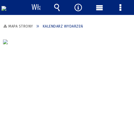
Włącz
powiadomienia
Wyszukiwarka
Narzędzia
Menu
Menu
główne
szcze
MAPA STRONY
KALENDARZ WYDARZEŃ