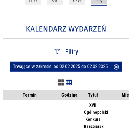
PIĄ
WTO
ŚRO
CZW
KALENDARZ WYDARZEŃ
Filtry
Trwające w zakresie:
od 02.02.2025 do 02.02.2025
Usuń
Szukana fraza
ten
filtr
Kategoria
Termin
Godzina
Tytuł
Miej
XVII
Ogólnopolski
Trwające w zakresie
Konkurs
Rzeźbiarski
—