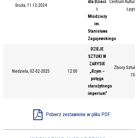
dla Dzieci
Centrum Kultury 
Środa, 11-12-2024
Miejsce
i
Łęgsk
Młodzieży
im.
Stanisława
Organizator
Zagajewskiego
DZIEJE
SZTUKI W
Promowane
ZARYSIE
Zbiory Sztuki
Niedziela, 02-02-2025
12:00
„Rzym –
10/
potęga
starożytnego
imperium”
Pobierz zestawienie w pliku PDF