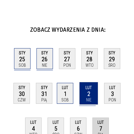
ZOBACZ WYDARZENIA Z DNIA:
STY
STY
STY
STY
STY
25
26
27
28
29
SOB
NIE
PON
WTO
ŚRO
LUT
STY
STY
LUT
LUT
2
30
31
1
3
NIE
CZW
PIĄ
SOB
PON
LUT
LUT
LUT
LUT
7
4
5
6