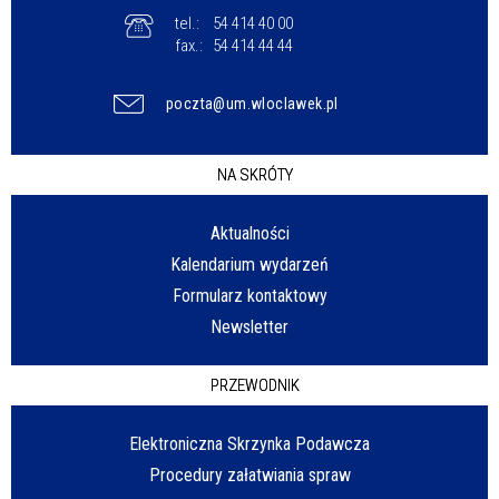
tel.:
54 414 40 00
fax.:
54 414 44 44
poczta@um.wloclawek.pl
NA SKRÓTY
Aktualności
Kalendarium wydarzeń
Formularz kontaktowy
Newsletter
PRZEWODNIK
Elektroniczna Skrzynka Podawcza
Procedury załatwiania spraw