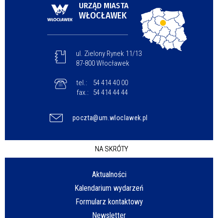
URZĄD MIASTA
WŁOCŁAWEK
ul. Zielony Rynek 11/13
87-800 Włocławek
tel.:
54 414 40 00
fax.:
54 414 44 44
poczta@um.wloclawek.pl
NA SKRÓTY
Aktualności
Kalendarium wydarzeń
Formularz kontaktowy
Newsletter