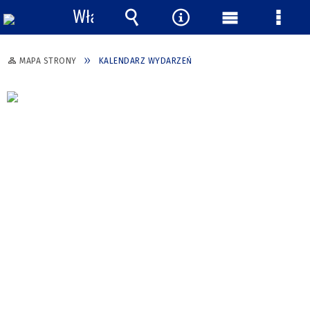
Włącz
powiadomienia
Wyszukiwarka
Narzędzia
Menu
Menu
główne
szcze
MAPA STRONY
KALENDARZ WYDARZEŃ