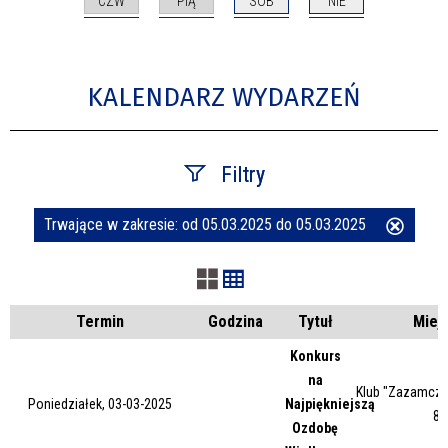
CZW
PIĄ
SOB
NIE
KALENDARZ WYDARZEŃ
Filtry
Trwające w zakresie:
od 05.03.2025 do 05.03.2025
Usuń
Szukana fraza
ten
filtr
Kategoria
Termin
Godzina
Tytuł
Miej
Konkurs
na
Trwające w zakresie
Klub "Zazamcze"
Poniedziałek, 03-03-2025
Najpiękniejszą
87
Ozdobę
—