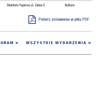
Skarbiec Fajansu ul. Żabia 2
Kultura
Trwające w
—
zakresie
Pobierz zestawienie w pliku PDF
Miejsce
Organizator
OGRAM
WSZYSTKIE WYDARZENIA
Promowane