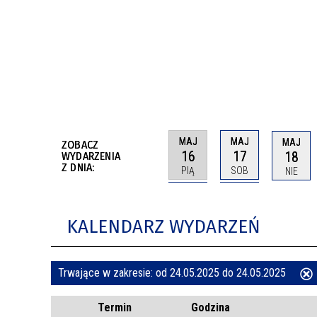
BUDYNKÓW
RADA MIASTA WŁOCŁAWEK
ENERGIA I MOBILNOŚĆ
JAKOŚĆ POWIETRZA WE WŁOCŁAWKU
WYKAZ KONTAKTÓW URZĘDU MIASTA
WŁOCŁAWEK
2026 ROKIEM TADEUSZA REICHSTEINA
WE WŁOCŁAWKU
MAJ
MAJ
MAJ
ZOBACZ
16
17
18
WYDARZENIA
Z DNIA:
PIĄ
SOB
NIE
KALENDARZ WYDARZEŃ
Trwające w zakresie:
od 24.05.2025 do 24.05.2025
ten
Termin
Godzina
filtr