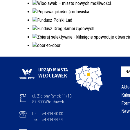
URZĄD MIASTA
NA
WŁOCŁAWEK
Aktu
Kale
ul. Zielony Rynek 11/13
87-800 Włocławek
Form
News
tel.:
54 414 40 00
fax.:
54 414 44 44