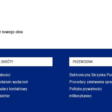
 SKRÓTY
PRZEWODNIK
alności
Elektroniczna Skrzynka P
ndarium wydarzeń
Procedury załatwiania spr
ularz kontaktowy
Polityka prywatności
letter
mMieszkaniec