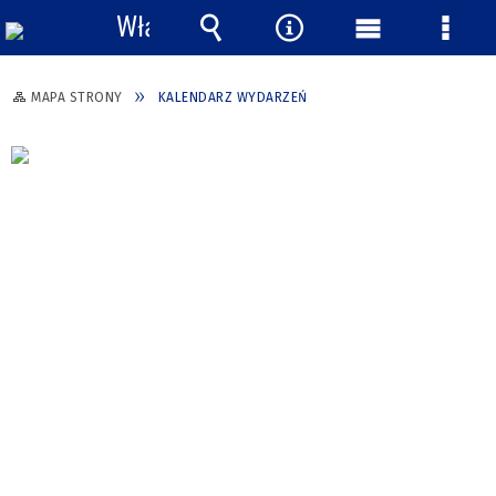
Włącz
powiadomienia
Wyszukiwarka
Narzędzia
Menu
Menu
główne
szcze
MAPA STRONY
KALENDARZ WYDARZEŃ