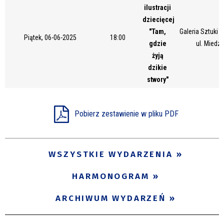
ilustracji
Miejsce
dziecięcej
"Tam,
Galeria Sztuki
Piątek, 06-06-2025
18:00
gdzie
ul. Miedz
Organizator
żyją
dzikie
stwory"
Promowane
Pobierz zestawienie w pliku PDF
WSZYSTKIE WYDARZENIA
HARMONOGRAM
ARCHIWUM WYDARZEŃ