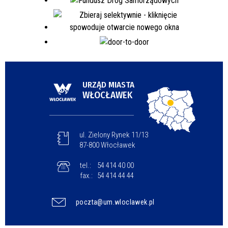
URZĄD MIASTA
WŁOCŁAWEK
ul. Zielony Rynek 11/13
87-800 Włocławek
tel.:
54 414 40 00
fax.:
54 414 44 44
poczta@um.wloclawek.pl