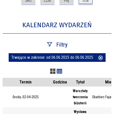
ŚRO
CZW
PIĄ
SOB
KALENDARZ WYDARZEŃ
Filtry
Trwające w zakresie:
od 06.06.2025 do 06.06.2025
Usuń
Szukana fraza
ten
filtr
Kategoria
Termin
Godzina
Tytuł
Miej
Warsztaty
Środa, 02-04-2025
tworzenia
Skarbiec Fajans
Trwające w zakresie
biżuterii
—
Wystawa