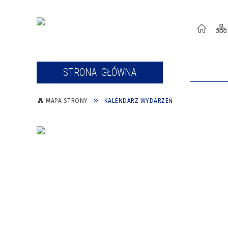
STRONA GŁÓWNA
AKTUALN
MAPA STRONY
KALENDARZ WYDARZEŃ
INFORMACJE O ZAGROŻENIACH
O MIEŚCIE
ZWIĄZANYCH Z
WŁADZE MIASTA WŁOCŁAWEK
CYBERBEZPIECZEŃSTWEM
PROGRAM CYFROWA GMINA
KULTURA
ZASADY OBOWIĄZUJĄCE NA
SPORT
OFICJALNYM PROFILU FACEBOOK
REWITALIZACJA
URZĘDU MIASTA WŁOCŁAWEK
ROZWÓJ MIASTA
INSPEKTOR OCHRONY DANYCH