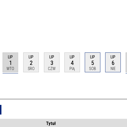
LIP
LIP
LIP
LIP
LIP
LIP
1
2
3
4
5
6
WTO
ŚRO
CZW
PIĄ
SOB
NIE
Usuń
Tytuł