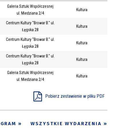
Galeria Sztuki Współczesnej
Trwające w
Kultura
—
ul. Miedziana 2/4
zakresie
Centrum Kultury "Browar B." ul.
Kultura
Łęgska 28
Miejsce
Centrum Kultury "Browar B." ul.
Kultura
Organizator
Łęgska 28
Promowane
Centrum Kultury "Browar B." ul.
!
Kultura
Łęgska 28
Galeria Sztuki Współczesnej
Kultura
ul. Miedziana 2/4
Pobierz zestawienie w pliku PDF
OGRAM
WSZYSTKIE WYDARZENIA