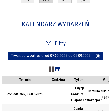
NIE
PON
WTO
ŚRO
KALENDARZ WYDARZEŃ
Filtry
Trwające w zakresie:
od 07.09.2025 do 07.09.2025
Usuń
Szukana fraza
ten
filtr
Kategoria
Termin
Godzina
Tytuł
Miej
III Edycja
Centrum Kultury 
Poniedziałek, 07-07-2025
Konkursu
Trwające w zakresie
Łęgsk
#FajansNaWakacjach
—
Osada