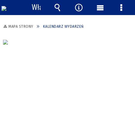
Włącz
powiadomienia
Wyszukiwarka
Narzędzia
Menu
Menu
główne
szcze
MAPA STRONY
KALENDARZ WYDARZEŃ