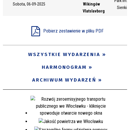
Park im. 
Sobota, 06-09-2025
Wikingów
Miejsce
Sienkie
Vlatslavborg
Organizator
Pobierz zestawienie w pliku PDF
Promowane
WSZYSTKIE WYDARZENIA
HARMONOGRAM
ARCHIWUM WYDARZEŃ