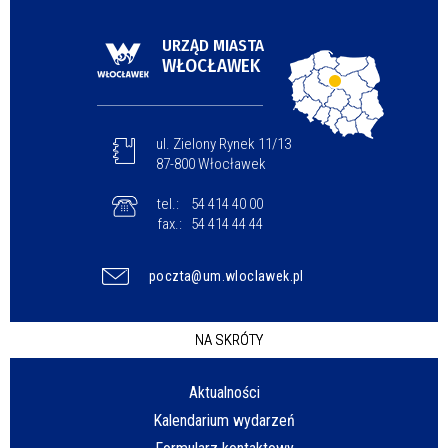
URZĄD MIASTA
WŁOCŁAWEK
ul. Zielony Rynek 11/13
87-800 Włocławek
tel.:
54 414 40 00
fax.:
54 414 44 44
poczta@um.wloclawek.pl
NA SKRÓTY
Aktualności
Kalendarium wydarzeń