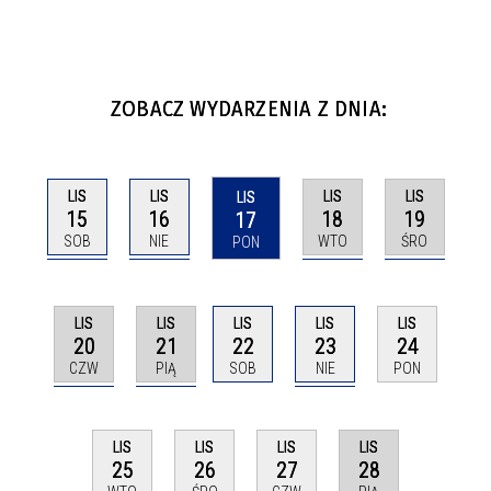
ZOBACZ WYDARZENIA Z DNIA:
LIS
LIS
LIS
LIS
LIS
15
16
18
19
17
SOB
NIE
WTO
ŚRO
PON
LIS
LIS
LIS
LIS
LIS
20
21
23
22
24
CZW
PIĄ
NIE
SOB
PON
LIS
LIS
LIS
LIS
28
25
26
27