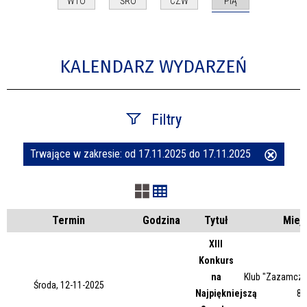
PIĄ
WTO
ŚRO
CZW
KALENDARZ WYDARZEŃ
Filtry
Trwające w zakresie:
od 17.11.2025 do 17.11.2025
Usuń
Szukana fraza
ten
filtr
Kategoria
Termin
Godzina
Tytuł
Miej
XIII
Konkurs
Trwające w zakresie
na
Klub "Zazamcze"
Środa, 12-11-2025
Najpiękniejszą
87
—