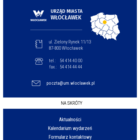
URZĄD MIASTA
WŁOCŁAWEK
ul. Zielony Rynek 11/13
87-800 Włocławek
tel.:
54 414 40 00
fax.:
54 414 44 44
poczta@um.wloclawek.pl
NA SKRÓTY
Aktualności
Kalendarium wydarzeń
Formularz kontaktowy