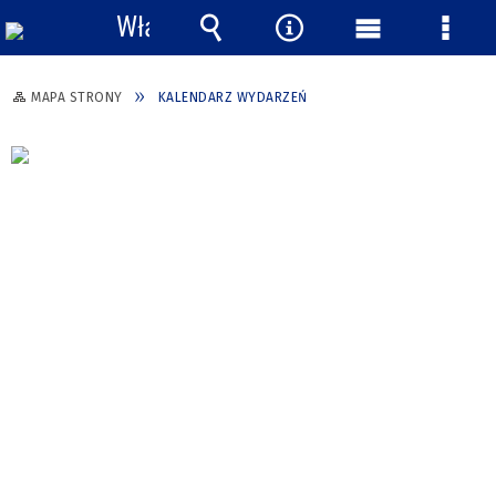
Włącz
powiadomienia
Wyszukiwarka
Narzędzia
Menu
Menu
główne
szcze
MAPA STRONY
KALENDARZ WYDARZEŃ