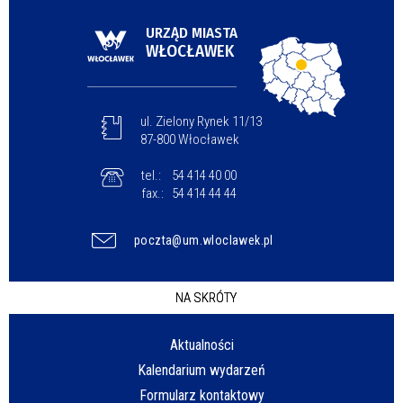
URZĄD MIASTA
WŁOCŁAWEK
ul. Zielony Rynek 11/13
87-800 Włocławek
tel.:
54 414 40 00
fax.:
54 414 44 44
poczta@um.wloclawek.pl
NA SKRÓTY
Aktualności
Kalendarium wydarzeń
Formularz kontaktowy