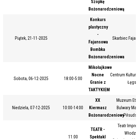
Szopkę
Miejsce
Bożonarodzeniową
Konkurs
plastyczny
Organizator
-
Piątek, 21-11-2025
Skarbiec Fajans
Fajansowa
Bombka
Bożonarodzeniowa
Promowane
Mikołajkowe
Nocne
Centrum Kultury 
Sobota, 06-12-2025
18:00-5:00
Granie z
Łęgsk
TAKTYKIEM
XX
Muzeum Etno
Niedziela, 07-12-2025
10:00-14:00
Kiermasz
Bulwary Mar
Bożonarodzeniowy
Piłsudsk
Teatr Impres
TEATR -
Włodzim
11:00
Spektakl