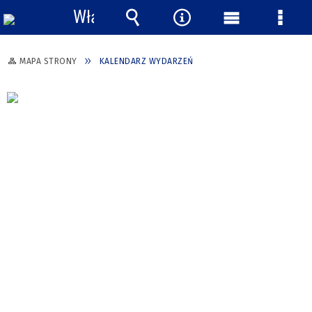
Włącz
powiadomienia
Wyszukiwarka
Narzędzia
Menu
Menu
główne
szcze
MAPA STRONY
KALENDARZ WYDARZEŃ