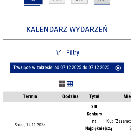
KALENDARZ WYDARZEŃ
Filtry
Trwające w zakresie:
od 07.12.2025 do 07.12.2025
Usuń
Szukana fraza
ten
filtr
Kategoria
Termin
Godzina
Tytuł
Miej
XIII
Konkurs
Trwające w zakresie
na
Klub "Zazamcze"
Środa, 12-11-2025
Najpiękniejszą
87
—