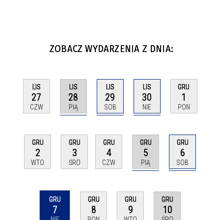
ZOBACZ WYDARZENIA Z DNIA:
LIS
LIS
LIS
LIS
GRU
28
29
30
27
1
PIĄ
SOB
NIE
CZW
PON
GRU
GRU
GRU
GRU
GRU
5
6
2
3
4
PIĄ
SOB
WTO
ŚRO
CZW
GRU
GRU
GRU
GRU
7
10
8
9
NIE
ŚRO
PON
WTO