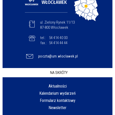
WŁOCŁAWEK
ul. Zielony Rynek 11/13
87-800 Włocławek
tel.:
54 414 40 00
fax.:
54 414 44 44
poczta@um.wloclawek.pl
NA SKRÓTY
Aktualności
Kalendarium wydarzeń
Formularz kontaktowy
Newsletter