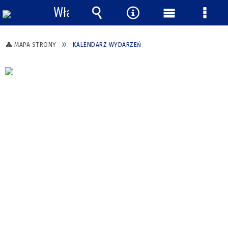
Włącz
powiadomienia
Wyszukiwarka
Narzędzia
Menu
Menu
główne
szcze
MAPA STRONY
KALENDARZ WYDARZEŃ