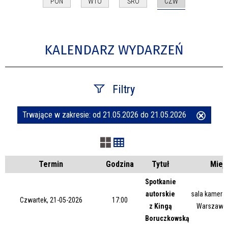
CZW
PON
WTO
ŚRO
KALENDARZ WYDARZEŃ
Filtry
Trwające w zakresie:
od 21.05.2026 do 21.05.2026
Usuń
Szukana fraza
ten
filtr
Kategoria
Termin
Godzina
Tytuł
Miej
Spotkanie
autorskie
sala kameral
Trwające w zakresie
Czwartek, 21-05-2026
17:00
z Kingą
Warszawsk
Boruczkowską
—