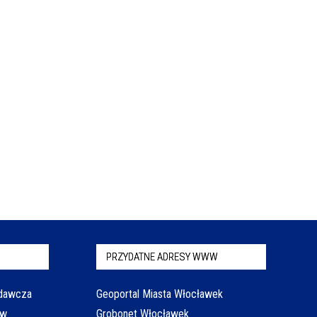
PRZYDATNE ADRESY WWW
odawcza
Geoportal Miasta Włocławek
aw
Grobonet Włocławek