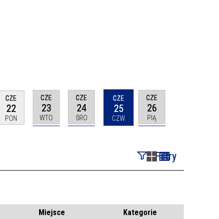
CZE
CZE
CZE
CZE
CZE
23
24
26
22
25
WTO
ŚRO
PIĄ
PON
CZW
Filtry
Szukana fraza
Kategoria
Miejsce
Kategorie