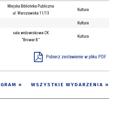
Miejska Biblioteka Publiczna
Trwające w
Kultura
—
ul. Warszawska 11/13
zakresie
Kultura
sala widowiskowa CK
Miejsce
Kultura
"Browar B."
Organizator
Promowane
Pobierz zestawienie w pliku PDF
OGRAM
WSZYSTKIE WYDARZENIA