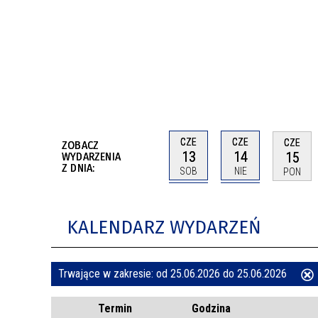
BUDYNKÓW
RADA MIASTA WŁOCŁAWEK
ENERGIA I MOBILNOŚĆ
JAKOŚĆ POWIETRZA WE WŁOCŁAWKU
WYKAZ KONTAKTÓW URZĘDU MIASTA
WŁOCŁAWEK
2026 ROKIEM TADEUSZA REICHSTEINA
WE WŁOCŁAWKU
CZE
CZE
CZE
ZOBACZ
13
14
15
WYDARZENIA
Z DNIA:
SOB
NIE
PON
KALENDARZ WYDARZEŃ
Trwające w zakresie:
od 25.06.2026 do 25.06.2026
ten
Termin
Godzina
filtr