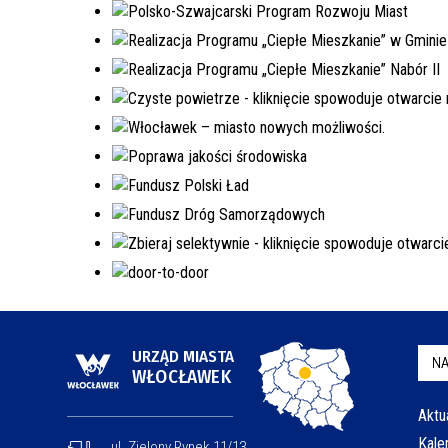
URZĄD MIASTA
NA
WŁOCŁAWEK
Aktu
Kale
ul. Zielony Rynek 11/13