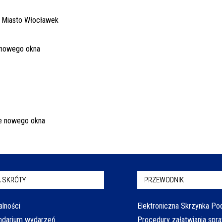
 SKRÓTY
PRZEWODNIK
alności
Elektroniczna Skrzynka P
ndarium wydarzeń
Procedury załatwiania spr