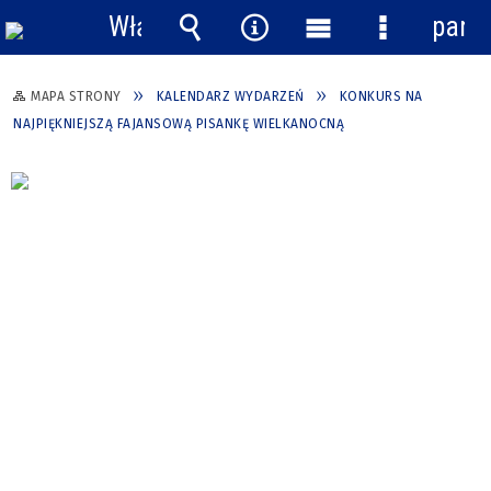
Włącz
pane
powiadomienia
Wyszukiwarka
Narzędzia
Menu
Menu
główne
szczegółow
MAPA STRONY
KALENDARZ WYDARZEŃ
KONKURS NA
NAJPIĘKNIEJSZĄ FAJANSOWĄ PISANKĘ WIELKANOCNĄ