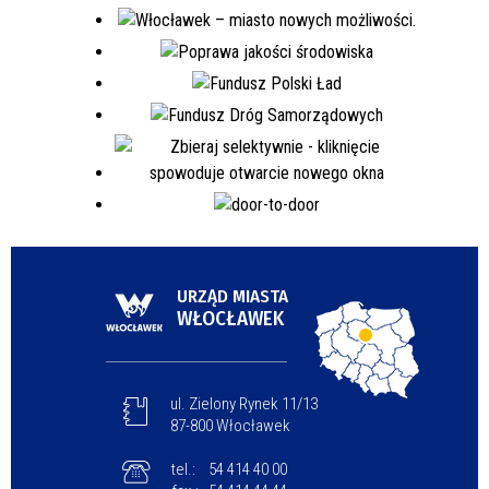
URZĄD MIASTA
WŁOCŁAWEK
ul. Zielony Rynek 11/13
87-800 Włocławek
tel.:
54 414 40 00