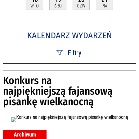
WTO
ŚRO
CZW
PIĄ
KALENDARZ WYDARZEŃ
Filtry
Szukana fraza
Konkurs na
Kategoria
najpiękniejszą fajansową
pisankę wielkanocną
Trwające w zakresie
—
Miejsce
Archiwum
Organizator