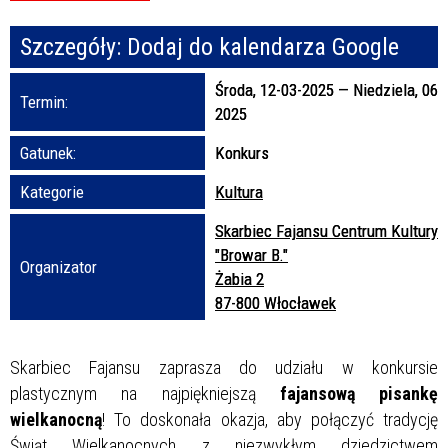
Szczegóły:
Dodaj do kalendarza Google
Promowane
Środa, 12-03-2025
—
Niedziela, 06-
Termin:
2025
Gatunek:
Konkurs
Kategorie
Kultura
Skarbiec Fajansu Centrum Kultury
"Browar B."
Organizator
Żabia 2
87-800 Włocławek
Skarbiec Fajansu zaprasza do udziału w konkursie
plastycznym na najpiękniejszą
fajansową pisankę
wielkanocną
! To doskonała okazja, aby połączyć tradycję
Świąt Wielkanocnych z niezwykłym dziedzictwem