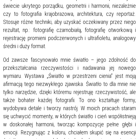
świecie ukrytego porządku, geometrii i harmonii, niezależnie
czy to fotografia krajobrazowa, architektura, czy reportaż.
Stosuje różne techniki, aby uzyskać oczekiwany przez niego
rezultat, np.: fotografię czarnobiałą, fotografię otworkową i
rejestrację promieni podczerwonych i ultrafioletu, analogowy
średni i duży format.
Od zawsze fascynowało mnie światło – jego zdolność do
przekształcania rzeczywistości i nadawania jej nowego
wymiaru. Wystawa „Światło w przestrzeni cienia” jest moją
afirmacją tego niezwykłego zjawiska. Światło to dla mnie nie
tylko narzędzie, dzięki któremu rejestruję rzeczywistość, ale
także bohater każdej fotografii. To ono kształtuje formy,
wydobywa detale i tworzy nastrój. W moich pracach staram
się uchwycić momenty, w których światło i cień współistnieją
w doskonałej harmonii, tworząc kompozycje pełne głębi i
emocji. Rezygnując z koloru, chciałem skupić się na esencji