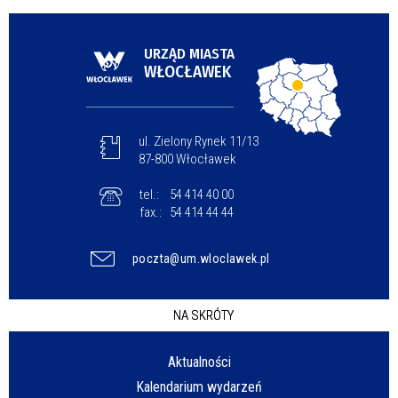
URZĄD MIASTA
WŁOCŁAWEK
ul. Zielony Rynek 11/13
87-800 Włocławek
tel.:
54 414 40 00
fax.:
54 414 44 44
poczta@um.wloclawek.pl
NA SKRÓTY
Aktualności
Kalendarium wydarzeń