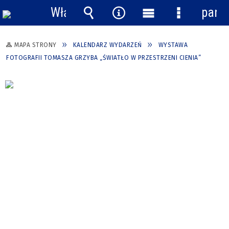
Włącz
pane
powiadomienia
Wyszukiwarka
Narzędzia
Menu
Menu
główne
szczegółow
MAPA STRONY
KALENDARZ WYDARZEŃ
WYSTAWA
FOTOGRAFII TOMASZA GRZYBA „ŚWIATŁO W PRZESTRZENI CIENIA”