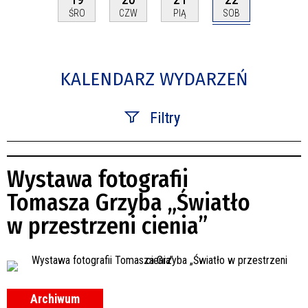
SOB
ŚRO
CZW
PIĄ
KALENDARZ WYDARZEŃ
Filtry
Szukana fraza
Wystawa fotografii
Kategoria
Tomasza Grzyba „Światło
w przestrzeni cienia”
Trwające w zakresie
—
Miejsce
Archiwum
Organizator