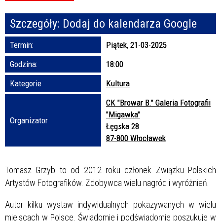
Szczegóły:
Dodaj do kalendarza Google
Promowane
Termin:
Piątek, 21-03-2025
Godzina:
18:00
Kategorie
Kultura
CK "Browar B." Galeria Fotografii
"Migawka"
Organizator
Łęgska 28
87-800 Włocławek
Tomasz Grzyb to od 2012 roku członek Związku Polskich
Artystów Fotografików. Zdobywca wielu nagród i wyróżnień.
Autor kilku wystaw indywidualnych pokazywanych w wielu
miejscach w Polsce. Świadomie i podświadomie poszukuje w