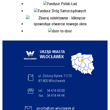
URZĄD MIASTA
WŁOCŁAWEK
ul. Zielony Rynek 11/13
87-800 Włocławek
tel.:
54 414 40 00
fax.:
54 414 44 44
poczta@um.wloclawek.pl