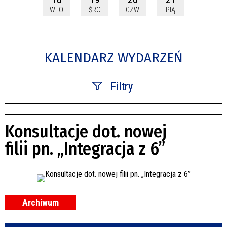
WTO
ŚRO
CZW
PIĄ
KALENDARZ WYDARZEŃ
Filtry
Szukana fraza
Konsultacje dot. nowej
Kategoria
filii pn. „Integracja z 6”
Trwające w zakresie
—
Miejsce
Archiwum
Organizator