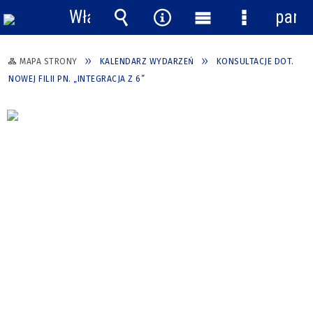
Włącz
pane
powiadomienia
Wyszukiwarka
Narzędzia
Menu
Menu
główne
szczegółow
MAPA STRONY
KALENDARZ WYDARZEŃ
KONSULTACJE DOT.
NOWEJ FILII PN. „INTEGRACJA Z 6”