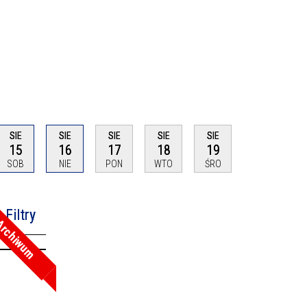
SIE
SIE
SIE
SIE
SIE
15
16
17
18
19
SOB
NIE
PON
WTO
ŚRO
Filtry
rchiwum
na fraza
oria