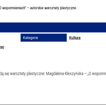
Trwające w za
Miejs
Organ
Prom
Kategorie
Kultura
nej
dbędą się warsztaty plastyczne: Magdalena Kleszyńska – „O wspomn