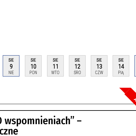
SIE
SIE
SIE
SIE
SIE
SIE
9
10
11
12
13
14
NIE
PON
WTO
ŚRO
CZW
PIĄ
A
Szuka
O wspomnieniach” –
Kateg
yczne