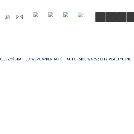
OŚCI
DLA MIESZKAŃCÓW
DLA
KLESZYŃSKA – „O WSPOMNIENIACH” – AUTORSKIE WARSZTATY PLASTYCZNE