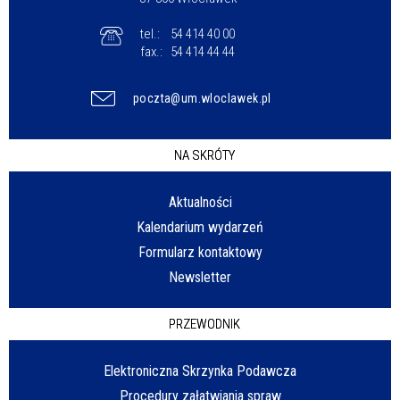
tel.:
54 414 40 00
fax.:
54 414 44 44
poczta@um.wloclawek.pl
NA SKRÓTY
Aktualności
Kalendarium wydarzeń
Formularz kontaktowy
Newsletter
PRZEWODNIK
Elektroniczna Skrzynka Podawcza
Procedury załatwiania spraw