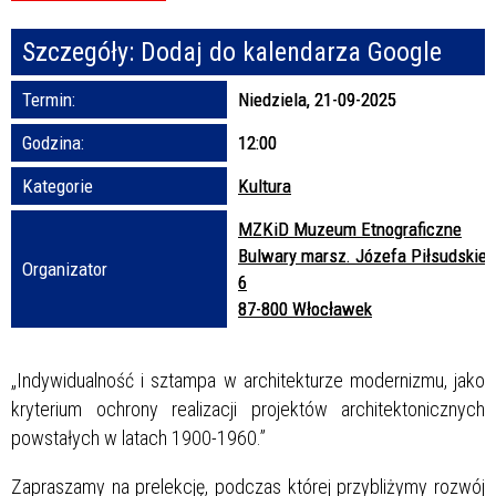
Szczegóły:
Dodaj do kalendarza Google
Promowane
Termin:
Niedziela, 21-09-2025
Godzina:
12:00
Kategorie
Kultura
MZKiD Muzeum Etnograficzne
Bulwary marsz. Józefa Piłsudskie
Organizator
6
87-800 Włocławek
„Indywidualność i sztampa w architekturze modernizmu, jako
kryterium ochrony realizacji projektów architektonicznych
powstałych w latach 1900-1960.”
Zapraszamy na prelekcję, podczas której przybliżymy rozwój