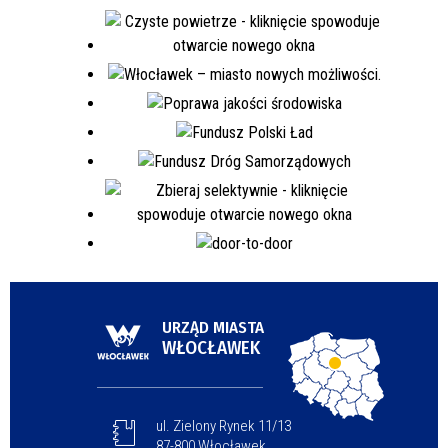
URZĄD MIASTA
WŁOCŁAWEK
ul. Zielony Rynek 11/13
87-800 Włocławek