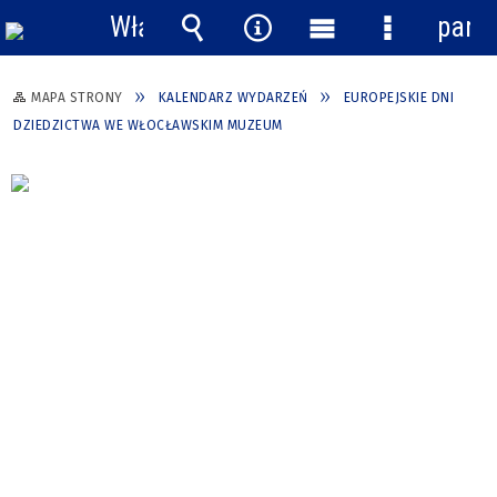
Włącz
pane
powiadomienia
Wyszukiwarka
Narzędzia
Menu
Menu
główne
szczegółow
MAPA STRONY
KALENDARZ WYDARZEŃ
EUROPEJSKIE DNI
DZIEDZICTWA WE WŁOCŁAWSKIM MUZEUM