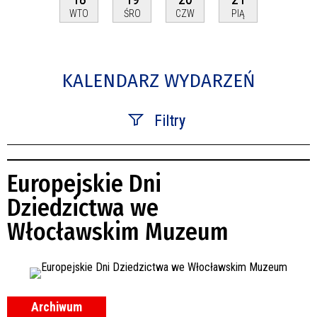
WTO
ŚRO
CZW
PIĄ
KALENDARZ WYDARZEŃ
Filtry
Szukana fraza
Europejskie Dni
Kategoria
Dziedzictwa we
Włocławskim Muzeum
Trwające w zakresie
—
Miejsce
Archiwum
Organizator