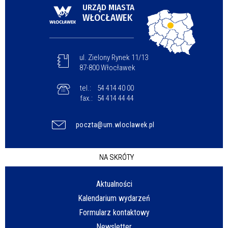
URZĄD MIASTA
WŁOCŁAWEK
ul. Zielony Rynek 11/13
87-800 Włocławek
tel.:
54 414 40 00
fax.:
54 414 44 44
poczta@um.wloclawek.pl
NA SKRÓTY
Aktualności
Kalendarium wydarzeń
Formularz kontaktowy
Newsletter