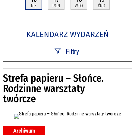
NIE
PON
WTO
ŚRO
KALENDARZ WYDARZEŃ
Filtry
Szukana fraza
Strefa papieru – Słońce.
Kategoria
Rodzinne warsztaty
twórcze
Trwające w zakresie
—
Miejsce
Archiwum
Organizator