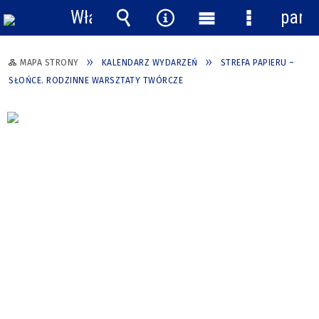
Włącz
pane
powiadomienia
Wyszukiwarka
Narzędzia
Menu
Menu
główne
szczegółow
MAPA STRONY
KALENDARZ WYDARZEŃ
STREFA PAPIERU –
SŁOŃCE. RODZINNE WARSZTATY TWÓRCZE