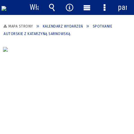
Włącz
pane
powiadomienia
Wyszukiwarka
Narzędzia
Menu
Menu
główne
szczegółow
MAPA STRONY
KALENDARZ WYDARZEŃ
SPOTKANIE
AUTORSKIE Z KATARZYNĄ SARNOWSKĄ