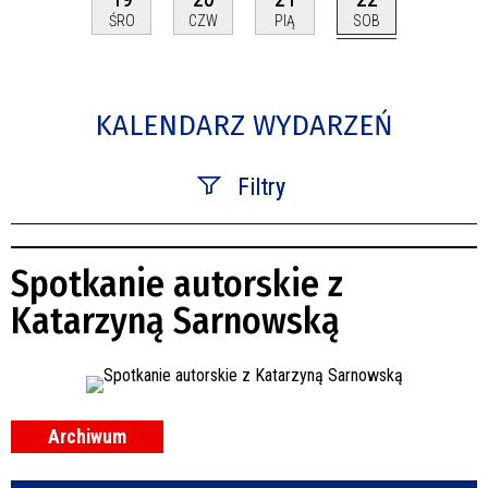
SOB
ŚRO
CZW
PIĄ
KALENDARZ WYDARZEŃ
Filtry
Szukana fraza
Spotkanie autorskie z
Kategoria
Katarzyną Sarnowską
Trwające w zakresie
—
Miejsce
Archiwum
Organizator