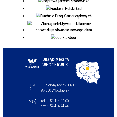
URZĄD MIASTA
WŁOCŁAWEK
ul. Zielony Rynek 11/13
87-800 Włocławek
tel.:
54 414 40 00
fax.:
54 414 44 44