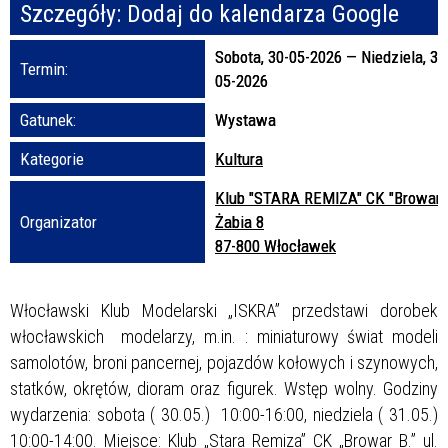
Szczegóły:
Dodaj do kalendarza Google
Promowane
Sobota, 30-05-2026
—
Niedziela, 31
Termin:
05-2026
Gatunek:
Wystawa
Kategorie
Kultura
Klub "STARA REMIZA" CK "Browar B
Organizator
Żabia 8
87-800 Włocławek
Włocławski Klub Modelarski „ISKRA” przedstawi dorobek
włocławskich modelarzy, m.in. : miniaturowy świat modeli
samolotów, broni pancernej, pojazdów kołowych i szynowych,
statków, okrętów, dioram oraz figurek. Wstęp wolny. Godziny
wydarzenia: sobota ( 30.05.) 10:00-16:00, niedziela ( 31.05.)
10:00-14:00. Miejsce: Klub „Stara Remiza” CK „Browar B.” ul.