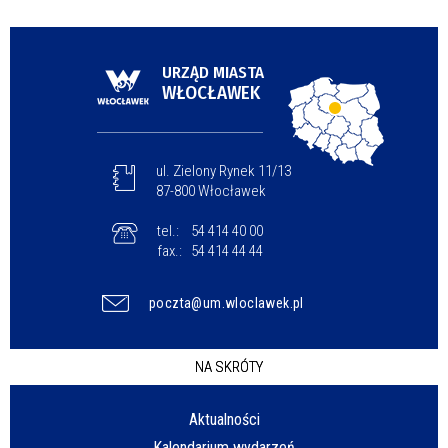
URZĄD MIASTA
WŁOCŁAWEK
ul. Zielony Rynek 11/13
87-800 Włocławek
tel.:
54 414 40 00
fax.:
54 414 44 44
poczta@um.wloclawek.pl
NA SKRÓTY
Aktualności
Kalendarium wydarzeń