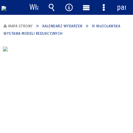
Włącz
pane
powiadomienia
Wyszukiwarka
Narzędzia
Menu
Menu
główne
szczegółow
MAPA STRONY
KALENDARZ WYDARZEŃ
IV WŁOCŁAWSKA
WYSTAWA MODELI REDUKCYJNYCH