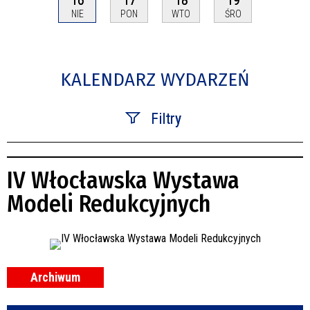
NIE
PON
WTO
ŚRO
KALENDARZ WYDARZEŃ
Filtry
Szukana fraza
IV Włocławska Wystawa
Kategoria
Modeli Redukcyjnych
Trwające w zakresie
—
Miejsce
Archiwum
Organizator