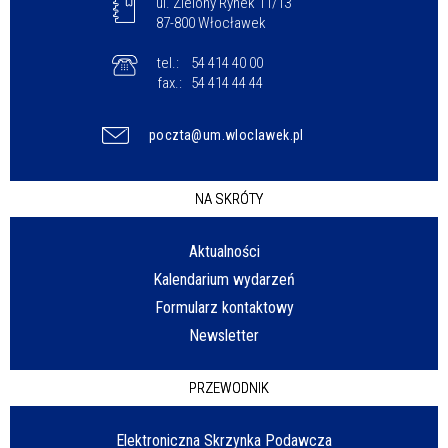
ul. Zielony Rynek 11/13
87-800 Włocławek
tel.:
54 414 40 00
fax.:
54 414 44 44
poczta@um.wloclawek.pl
NA SKRÓTY
Aktualności
Kalendarium wydarzeń
Formularz kontaktowy
Newsletter
PRZEWODNIK
Elektroniczna Skrzynka Podawcza