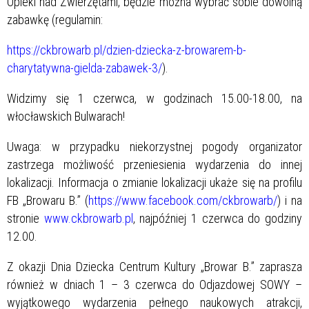
Opieki nad Zwierzętami, będzie można wybrać sobie dowolną
zabawkę (regulamin:
https://ckbrowarb.pl/dzien-dziecka-z-browarem-b-
charytatywna-gielda-zabawek-3/
).
Widzimy się 1 czerwca, w godzinach 15.00-18.00, na
włocławskich Bulwarach!
Uwaga: w przypadku niekorzystnej pogody organizator
zastrzega możliwość przeniesienia wydarzenia do innej
lokalizacji. Informacja o zmianie lokalizacji ukaże się na profilu
FB „Browaru B.” (
https://www.facebook.com/ckbrowarb/
) i na
stronie
www.ckbrowarb.pl
, najpóźniej 1 czerwca do godziny
12.00.
Z okazji Dnia Dziecka Centrum Kultury „Browar B.” zaprasza
również w dniach 1 – 3 czerwca do Odjazdowej SOWY –
wyjątkowego wydarzenia pełnego naukowych atrakcji,