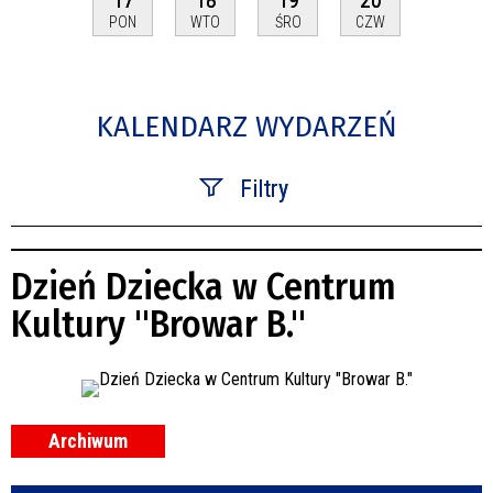
PON
WTO
ŚRO
CZW
KALENDARZ WYDARZEŃ
Filtry
Szukana fraza
Dzień Dziecka w Centrum
Kategoria
Kultury "Browar B."
Trwające w zakresie
—
Miejsce
Archiwum
Organizator