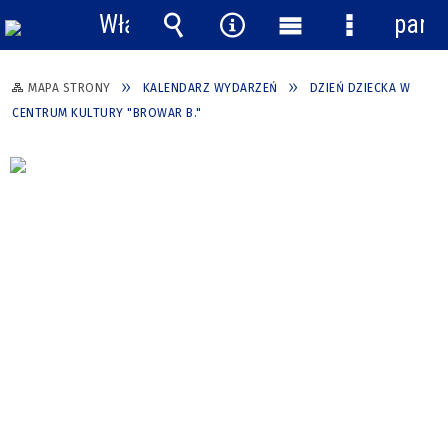
Włącz
pane
powiadomienia
Wyszukiwarka
Narzędzia
Menu
Menu
główne
szczegółow
MAPA STRONY
KALENDARZ WYDARZEŃ
DZIEŃ DZIECKA W
CENTRUM KULTURY "BROWAR B."