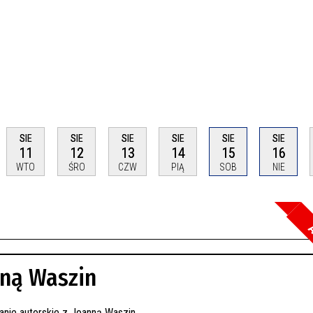
SIE
SIE
SIE
SIE
SIE
SIE
11
12
13
14
15
16
WTO
ŚRO
CZW
PIĄ
SOB
NIE
A
Szuka
nną Waszin
Kateg