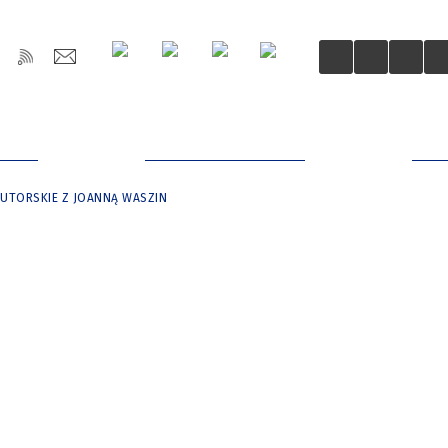
OŚCI
DLA MIESZKAŃCÓW
DLA
AUTORSKIE Z JOANNĄ WASZIN