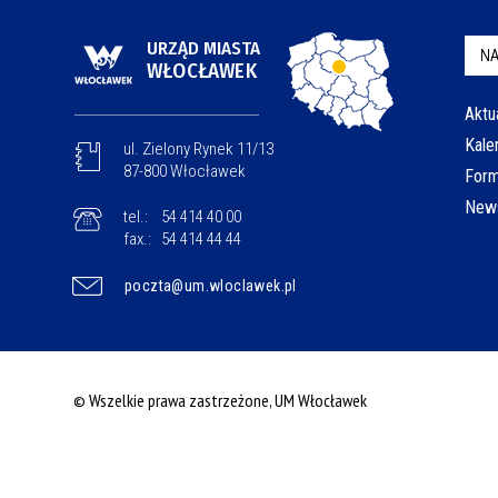
URZĄD MIASTA
NA
WŁOCŁAWEK
Aktu
Kale
ul. Zielony Rynek 11/13
87-800 Włocławek
Form
News
tel.:
54 414 40 00
fax.:
54 414 44 44
poczta@um.wloclawek.pl
© Wszelkie prawa zastrzeżone, UM Włocławek