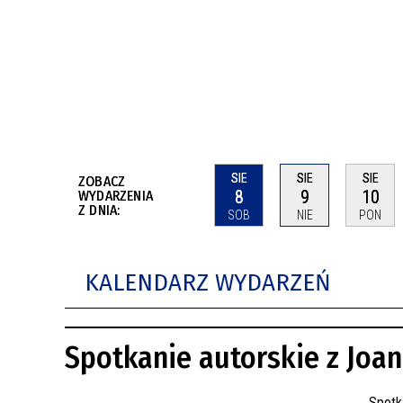
BUDYNKÓW
RADA MIASTA WŁOCŁAWEK
ENERGIA I MOBILNOŚĆ
JAKOŚĆ POWIETRZA WE WŁOCŁAWKU
WYKAZ KONTAKTÓW URZĘDU MIASTA
WŁOCŁAWEK
2026 ROKIEM TADEUSZA REICHSTEINA
WE WŁOCŁAWKU
SIE
SIE
SIE
ZOBACZ
8
9
10
WYDARZENIA
Z DNIA:
SOB
NIE
PON
KALENDARZ WYDARZEŃ
Spotkanie autorskie z Joa