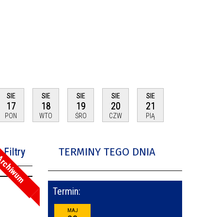
SIE
SIE
SIE
SIE
SIE
17
18
19
20
21
PON
WTO
ŚRO
CZW
PIĄ
TERMINY TEGO DNIA
Filtry
rchiwum
na fraza
Termin:
oria
MAJ