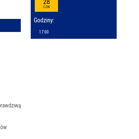
28
—
CZW
kresie
Godziny:
ce
17:00
izator
owane
prawdziwą
nów.