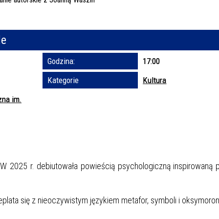
Trwające w za
le
Miejs
Godzina:
17:00
Organ
Prom
Kategorie
Kultura
zna im.
 W 2025 r. debiutowała powieścią psychologiczną inspirowaną 
zeplata się z nieoczywistym językiem metafor, symboli i oksymoro