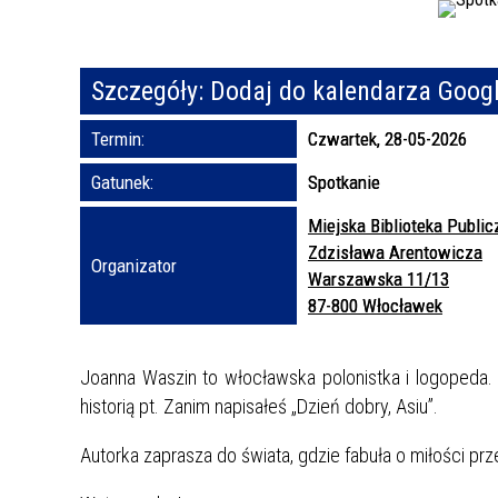
Szczegóły:
Dodaj do kalendarza Goog
Termin:
Czwartek, 28-05-2026
Gatunek:
Spotkanie
Miejska Biblioteka Public
Zdzisława Arentowicza
Organizator
Warszawska 11/13
87-800 Włocławek
Joanna Waszin to włocławska polonistka i logopeda.
historią pt. Zanim napisałeś „Dzień dobry, Asiu”.
Autorka zaprasza do świata, gdzie fabuła o miłości pr