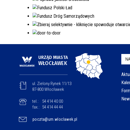
URZĄD MIASTA
NA
WŁOCŁAWEK
Aktu
Kale
ul. Zielony Rynek 11/13
87-800 Włocławek
Form
News
tel.:
54 414 40 00
fax.:
54 414 44 44
poczta@um.wloclawek.pl