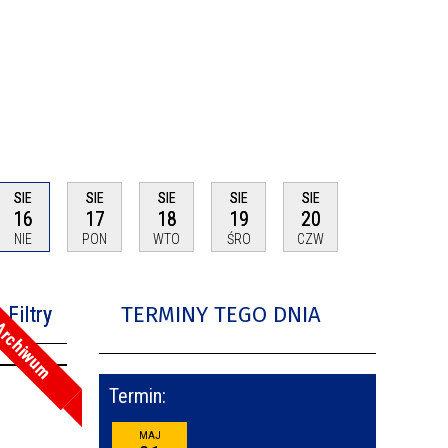
SIE
SIE
SIE
SIE
SIE
16
17
18
19
20
NIE
PON
WTO
ŚRO
CZW
TERMINY TEGO DNIA
Filtry
rchiwum
na fraza
Termin:
oria
MAJ