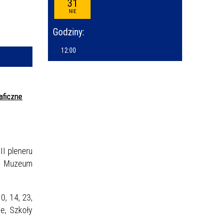
31
—
NIE
kresie
Godziny:
ce
12:00
izator
owane
ficzne
I pleneru
hu Muzeum
0, 14, 23,
e, Szkoły