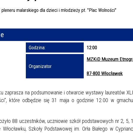
Trwające w za
Miejs
le
Organ
Prom
Godzina:
12:00
MZKiD Muzeum Etnogra
Organizator
87-800 Włocławek
u zaprasza na podsumowanie i otwarcie wystawy laureatów XLII
ności”, które odbędzie się 31 maja o godzinie 12.00 w gmac
żyło 88 uczestników, uczniowie szkół podstawowych nr 2, 5, 1
e Włocławku, Szkoły Podstawowej im. Orła Białego w Cyprianc