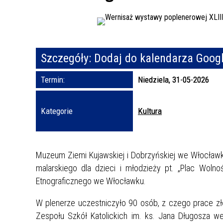
Szczegóły:
Dodaj do kalendarza Goog
Termin:
Niedziela, 31-05-2026
Kategorie
Kultura
Muzeum Ziemi Kujawskiej i Dobrzyńskiej we Włocławk
malarskiego dla dzieci i młodzieży pt. „Plac Wol
Etnograficznego we Włocławku.
W plenerze uczestniczyło 90 osób, z czego prace zło
Zespołu Szkół Katolickich im. ks. Jana Długosza w