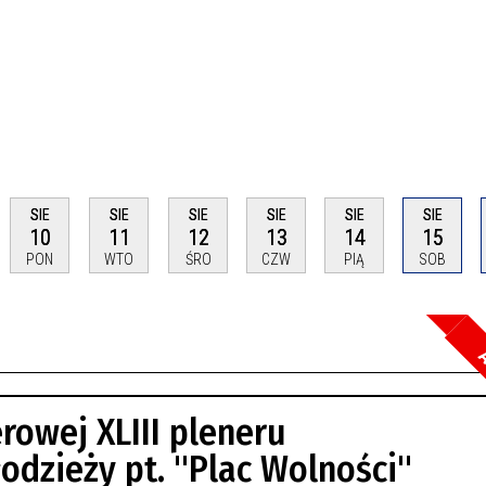
SIE
SIE
SIE
SIE
SIE
SIE
10
11
12
13
14
15
PON
WTO
ŚRO
CZW
PIĄ
SOB
A
Szuka
owej XLIII pleneru
Kateg
łodzieży pt. "Plac Wolności"