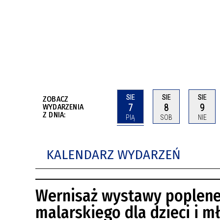
BUDYNKÓW
RADA MIASTA WŁOCŁAWEK
ENERGIA I MOBILNOŚĆ
JAKOŚĆ POWIETRZA WE WŁOCŁAWKU
WYKAZ KONTAKTÓW URZĘDU MIASTA
WŁOCŁAWEK
2026 ROKIEM TADEUSZA REICHSTEINA
WE WŁOCŁAWKU
SIE
SIE
SIE
ZOBACZ
7
8
9
WYDARZENIA
Z DNIA:
PIĄ
SOB
NIE
KALENDARZ WYDARZEŃ
Wernisaż wystawy poplener
malarskiego dla dzieci i m