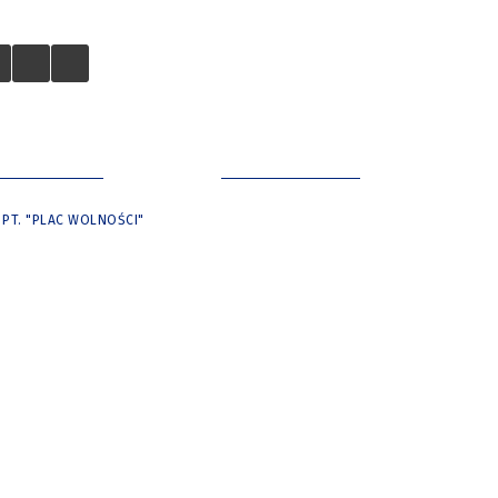
 TURYSTÓW
NASZE MIASTO
 PT. "PLAC WOLNOŚCI"