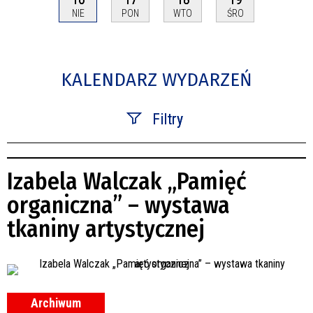
NIE
PON
WTO
ŚRO
KALENDARZ WYDARZEŃ
Filtry
Szukana fraza
Izabela Walczak „Pamięć
Kategoria
organiczna” – wystawa
tkaniny artystycznej
Trwające w zakresie
—
Miejsce
Archiwum
Organizator