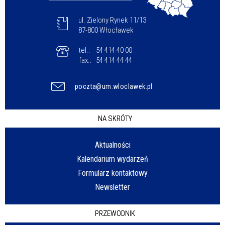
ul. Zielony Rynek 11/13
87-800 Włocławek
tel.:
54 414 40 00
fax.:
54 414 44 44
poczta@um.wloclawek.pl
NA SKRÓTY
Aktualności
Kalendarium wydarzeń
Formularz kontaktowy
Newsletter
PRZEWODNIK