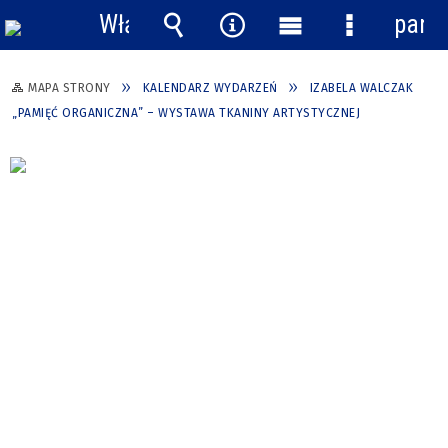
Włącz
pane
powiadomienia
Wyszukiwarka
Narzędzia
Menu
Menu
główne
szczegółow
MAPA STRONY
KALENDARZ WYDARZEŃ
IZABELA WALCZAK
„PAMIĘĆ ORGANICZNA” – WYSTAWA TKANINY ARTYSTYCZNEJ