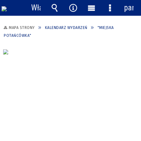
Włącz
pane
powiadomienia
Wyszukiwarka
Narzędzia
Menu
Menu
główne
szczegółow
MAPA STRONY
KALENDARZ WYDARZEŃ
"MIEJSKA
POTAŃCÓWKA"