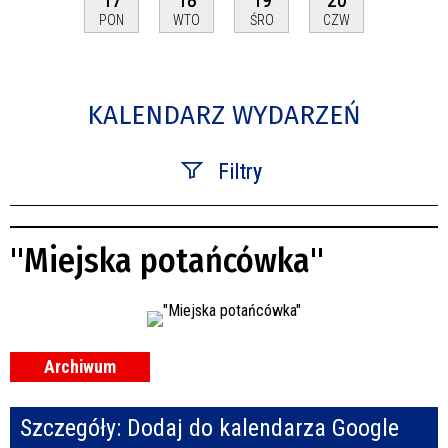
PON
WTO
ŚRO
CZW
KALENDARZ WYDARZEŃ
Filtry
Szukana fraza
"Miejska potańcówka"
Kategoria
Trwające w zakresie
—
Archiwum
Miejsce
Szczegóły:
Dodaj do kalendarza Google
Organizator