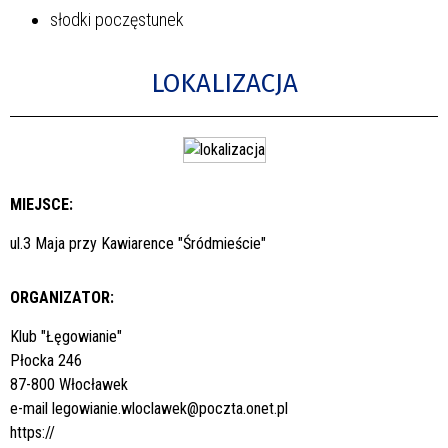
słodki poczęstunek
LOKALIZACJA
MIEJSCE:
ul.3 Maja przy Kawiarence "Śródmieście"
ORGANIZATOR:
Klub "Łęgowianie"
Płocka 246
87-800 Włocławek
e-mail
legowianie.wloclawek@poczta.onet.pl
https://