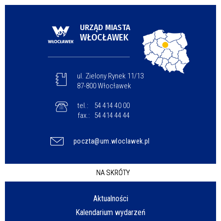
URZĄD MIASTA
WŁOCŁAWEK
ul. Zielony Rynek 11/13
87-800 Włocławek
tel.:
54 414 40 00
fax.:
54 414 44 44
poczta@um.wloclawek.pl
NA SKRÓTY
Aktualności
Kalendarium wydarzeń