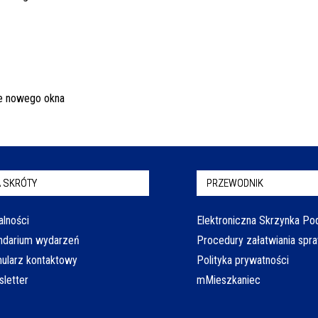
 SKRÓTY
PRZEWODNIK
alności
Elektroniczna Skrzynka P
ndarium wydarzeń
Procedury załatwiania spr
ularz kontaktowy
Polityka prywatności
letter
mMieszkaniec