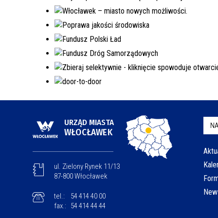
URZĄD MIASTA
NA
WŁOCŁAWEK
Aktu
Kale
ul. Zielony Rynek 11/13
87-800 Włocławek
Form
News
tel.:
54 414 40 00
fax.:
54 414 44 44