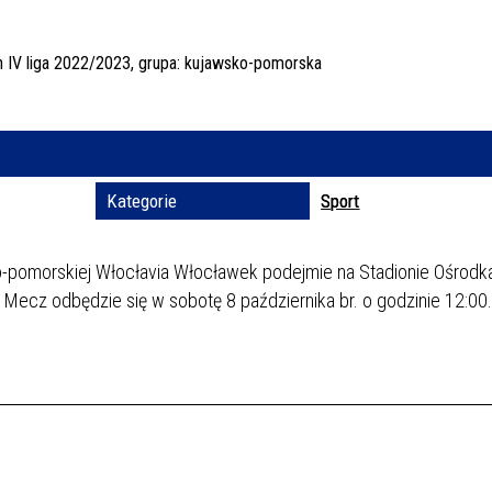
Trwające w za
Miejs
Organ
Prom
Kategorie
Sport
ko-pomorskiej Włocłavia Włocławek podejmie na Stadionie Ośrodka
ecz odbędzie się w sobotę 8 października br. o godzinie 12:00.