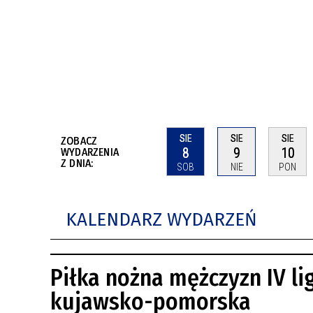
BUDYNKÓW
RADA MIASTA WŁOCŁAWEK
ENERGIA I MOBILNOŚĆ
JAKOŚĆ POWIETRZA WE WŁOCŁAWKU
WYKAZ KONTAKTÓW URZĘDU MIASTA
WŁOCŁAWEK
2026 ROKIEM TADEUSZA REICHSTEINA
WE WŁOCŁAWKU
SIE
SIE
SIE
ZOBACZ
8
9
10
WYDARZENIA
Z DNIA:
SOB
NIE
PON
KALENDARZ WYDARZEŃ
Piłka nożna mężczyzn IV li
kujawsko-pomorska