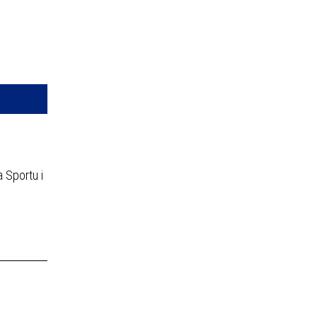
—
kresie
ce
izator
owane
 Sportu i