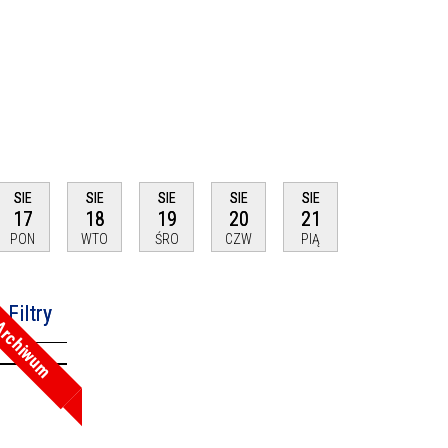
SIE
SIE
SIE
SIE
SIE
17
18
19
20
21
PON
WTO
ŚRO
CZW
PIĄ
Filtry
rchiwum
na fraza
oria