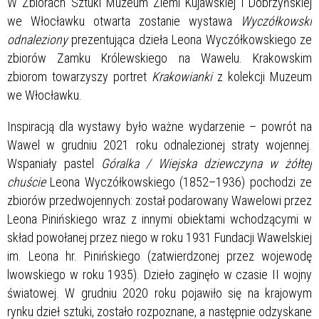
W Zbiorach Sztuki Muzeum Ziemi Kujawskiej i Dobrzyńskiej
we Włocławku otwarta zostanie wystawa
Wyczółkowski
odnaleziony
prezentująca dzieła Leona Wyczółkowskiego ze
zbiorów Zamku Królewskiego na Wawelu. Krakowskim
zbiorom towarzyszy portret
Krakowianki
z kolekcji Muzeum
we Włocławku.
Inspiracją dla wystawy było ważne wydarzenie – powrót na
Wawel w grudniu 2021 roku odnalezionej straty wojennej.
Wspaniały pastel
Góralka / Wiejska dziewczyna w żółtej
chuście
Leona Wyczółkowskiego (1852–1936) pochodzi ze
zbiorów przedwojennych: został podarowany Wawelowi przez
Leona Pinińskiego wraz z innymi obiektami wchodzącymi w
skład powołanej przez niego w roku 1931 Fundacji Wawelskiej
im. Leona hr. Pinińskiego (zatwierdzonej przez wojewodę
lwowskiego w roku 1935). Dzieło zaginęło w czasie II wojny
światowej. W grudniu 2020 roku pojawiło się na krajowym
rynku dzieł sztuki, zostało rozpoznane, a następnie odzyskane