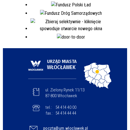
URZĄD MIASTA
WŁOCŁAWEK
ul. Zielony Rynek 11/13
87-800 Włocławek
tel.:
54 414 40 00
fax.:
54 414 44 44
poczta@um.wloclawek.pl