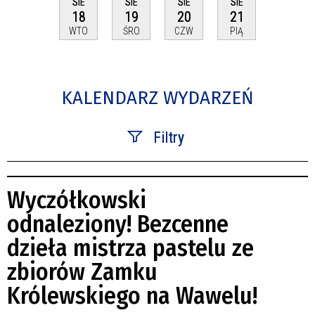
SIE
SIE
SIE
SIE
18
19
20
21
WTO
ŚRO
CZW
PIĄ
KALENDARZ WYDARZEŃ
Filtry
Szukana fraza
Wyczółkowski
Kategoria
odnaleziony! Bezcenne
dzieła mistrza pastelu ze
Trwające w zakresie
zbiorów Zamku
—
Królewskiego na Wawelu!
Miejsce