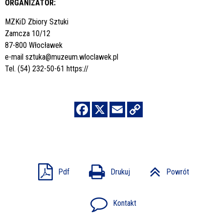
ORGANIZATOR:
MZKiD Zbiory Sztuki
Zamcza 10/12
87-800 Włocławek
e-mail
sztuka@muzeum.wloclawek.pl
Tel. (54) 232-50-61
https://
Pdf
Drukuj
Powrót
Kontakt