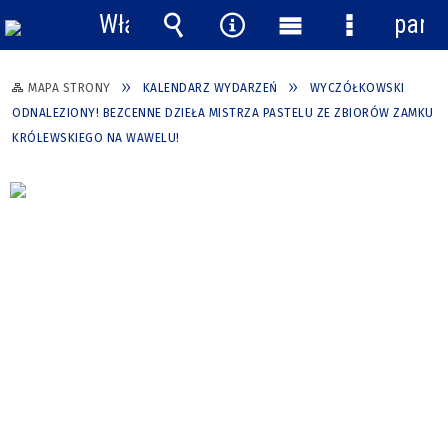
Włącz
pane
powiadomienia
Wyszukiwarka
Narzędzia
Menu
Menu
główne
szczegółow
MAPA STRONY
KALENDARZ WYDARZEŃ
WYCZÓŁKOWSKI
ODNALEZIONY! BEZCENNE DZIEŁA MISTRZA PASTELU ZE ZBIORÓW ZAMKU
KRÓLEWSKIEGO NA WAWELU!