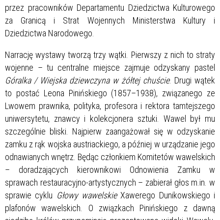
przez pracowników Departamentu Dziedzictwa Kulturowego
za Granicą i Strat Wojennych Ministerstwa Kultury i
Dziedzictwa Narodowego.
Narrację wystawy tworzą trzy wątki. Pierwszy z nich to straty
wojenne – tu centralne miejsce zajmuje odzyskany pastel
Góralka / Wiejska dziewczyna w żółtej chuście
. Drugi wątek
to postać Leona Pinińskiego (1857–1938), związanego ze
Lwowem prawnika, polityka, profesora i rektora tamtejszego
uniwersytetu, znawcy i kolekcjonera sztuki. Wawel był mu
szczególnie bliski. Najpierw zaangażował się w odzyskanie
zamku z rąk wojska austriackiego, a później w urządzanie jego
odnawianych wnętrz. Będąc członkiem Komitetów wawelskich
– doradzających kierownikowi Odnowienia Zamku w
sprawach restauracyjno-artystycznych – zabierał głos m.in. w
sprawie cyklu
Głowy wawelskie
Xawerego Dunikowskiego i
plafonów wawelskich. O związkach Pinińskiego z dawną