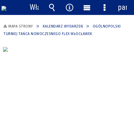
Włącz
pane
powiadomienia
Wyszukiwarka
Narzędzia
Menu
Menu
główne
szczegółow
MAPA STRONY
KALENDARZ WYDARZEŃ
OGÓLNOPOLSKI
TURNIEJ TAŃCA NOWOCZESNEGO FLEX WŁOCŁAWEK