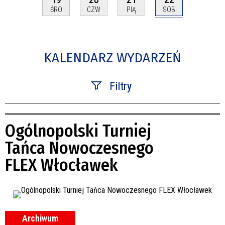
SOB
ŚRO
CZW
PIĄ
KALENDARZ WYDARZEŃ
Filtry
Szukana fraza
Ogólnopolski Turniej
Kategoria
Tańca Nowoczesnego
FLEX Włocławek
Trwające w zakresie
—
Miejsce
Archiwum
Organizator