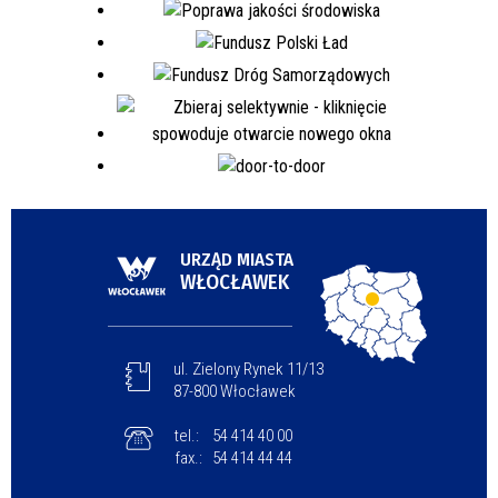
URZĄD MIASTA
WŁOCŁAWEK
ul. Zielony Rynek 11/13
87-800 Włocławek
tel.:
54 414 40 00
fax.:
54 414 44 44