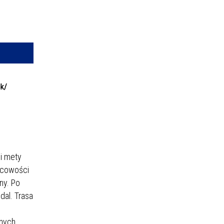
—
kresie
ce
izator
owane
ek/
i mety
scowości
ny. Po
dal. Trasa
nych