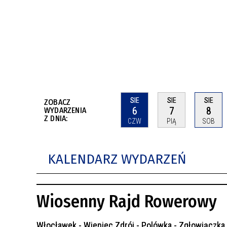
BUDYNKÓW
RADA MIASTA WŁOCŁAWEK
ENERGIA I MOBILNOŚĆ
JAKOŚĆ POWIETRZA WE WŁOCŁAWKU
WYKAZ KONTAKTÓW URZĘDU MIASTA
WŁOCŁAWEK
2026 ROKIEM TADEUSZA REICHSTEINA
WE WŁOCŁAWKU
SIE
SIE
SIE
ZOBACZ
6
7
8
WYDARZENIA
Z DNIA:
CZW
PIĄ
SOB
KALENDARZ WYDARZEŃ
Wiosenny Rajd Rowerowy
Włocławek - Wieniec Zdrój - Polówka - Zgłowiączka