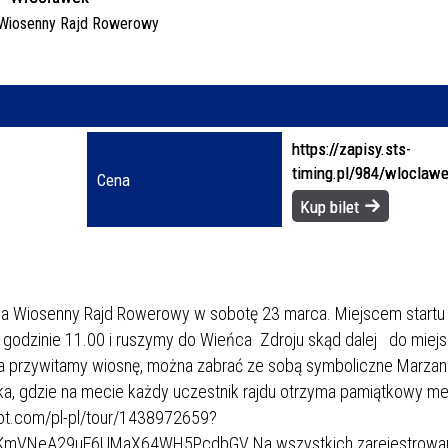
Trwające w za
Miejs
Organ
https://zapisy.sts-
Prom
timing.pl/984/wloclaw
Cena
Kup bilet
a Wiosenny Rajd Rowerowy w sobotę 23 marca. Miejscem startu 
o godzinie 11.00 i ruszymy do Wieńca Zdroju skąd dalej do miej
ka przywitamy wiosnę, można zabrać ze sobą symboliczne Marzan
a, gdzie na mecie każdy uczestnik rajdu otrzyma pamiątkowy me
oot.com/pl-pl/tour/1438972659?
KmVNeA29uE6UMaX64WH5PcdbGV Na wszystkich zarejestrowa