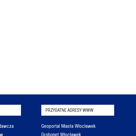
PRZYDATNE ADRESY WWW
odawcza
Geoportal Miasta Włocławek
aw
Grobonet Włocławek