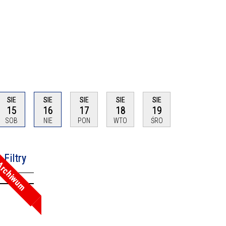
SIE
SIE
SIE
SIE
SIE
15
16
17
18
19
SOB
NIE
PON
WTO
ŚRO
Filtry
rchiwum
na fraza
oria