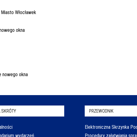
 SKRÓTY
PRZEWODNIK
alności
Elektroniczna Skrzynka P
ndarium wydarzeń
Procedury załatwiania spr