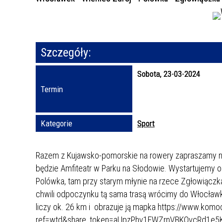
Szczegóły:
Sobota, 23-03-2024
Termin
Kategorie
Sport
Razem z Kujawsko-pomorskie na rowery zapraszamy n
będzie Amfiteatr w Parku na Słodowie. Wystartujemy 
Polówka, tam przy starym młynie na rzece Zgłowiącz
chwili odpoczynku tą sama trasą wrócimy do Włocławk
liczy ok. 26 km i obrazuje ją mapka https://www.kom
ref=wtd&share_token=aUpzPhv1EWZrnVBKOvcRd1e5