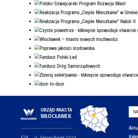
URZĄD MIASTA
NA
WŁOCŁAWEK
Aktu
Kale
ul. Zielony Rynek 11/13