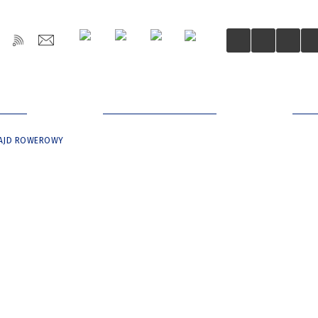
OŚCI
DLA MIESZKAŃCÓW
DLA
AJD ROWEROWY