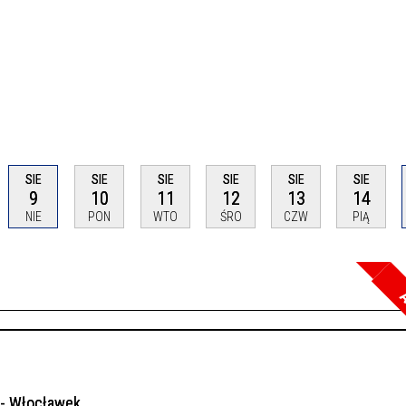
SIE
SIE
SIE
SIE
SIE
SIE
9
10
11
12
13
14
NIE
PON
WTO
ŚRO
CZW
PIĄ
A
Szuka
Kateg
 - Włocławek