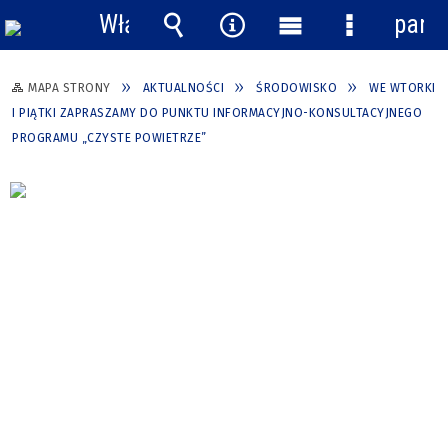
Włącz
pane
powiadomienia
Wyszukiwarka
Narzędzia
Menu
Menu
główne
szczegółow
MAPA STRONY
AKTUALNOŚCI
ŚRODOWISKO
WE WTORKI
I PIĄTKI ZAPRASZAMY DO PUNKTU INFORMACYJNO-KONSULTACYJNEGO
PROGRAMU „CZYSTE POWIETRZE”