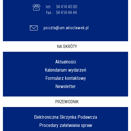
tel.:
54 414 40 00
fax.:
54 414 44 44
poczta@um.wloclawek.pl
NA SKRÓTY
Aktualności
Kalendarium wydarzeń
Formularz kontaktowy
Newsletter
PRZEWODNIK
Elektroniczna Skrzynka Podawcza
Procedury załatwiania spraw