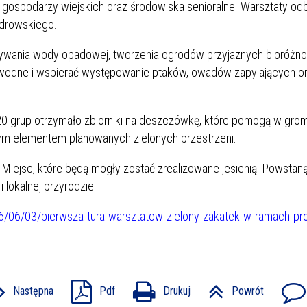
i gospodarzy wiejskich oraz środowiska senioralne. Warsztaty odb
ndrowskiego.
ywania wody opadowej, tworzenia ogrodów przyjaznych bioróżn
y wodne i wspierać występowanie ptaków, owadów zapylających or
20 grup otrzymało zbiorniki na deszczówkę, które pomogą w grom
m elementem planowanych zielonych przestrzeni.
 Miejsc, które będą mogły zostać zrealizowane jesienią. Powstaną
 lokalnej przyrodzie.
26/06/03/pierwsza-tura-warsztatow-zielony-zakatek-w-ramach-pro
Następna
Pdf
Drukuj
Powrót