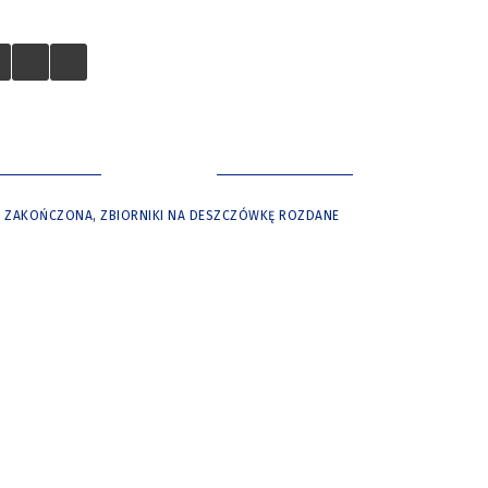
 TURYSTÓW
NASZE MIASTO
ÓW ZAKOŃCZONA, ZBIORNIKI NA DESZCZÓWKĘ ROZDANE