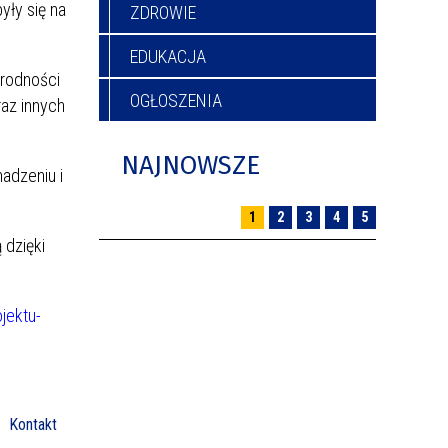
yły się na
ZDROWIE
EDUKACJA
orodności
OGŁOSZENIA
az innych
NAJNOWSZE
adzeniu i
1
2
3
4
5
 dzięki
jektu-
Kontakt