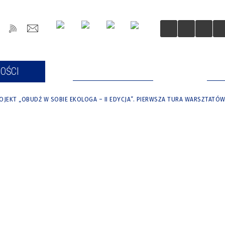
OŚCI
DLA MIESZKAŃCÓW
DLA
OJEKT „OBUDŹ W SOBIE EKOLOGA – II EDYCJA”. PIERWSZA TURA WARSZTAT