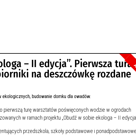
loga – II edycja”. Pierwsza tura
A
iorniki na deszczówkę rozdane
ło pierwszą turę warsztatów poświęconych wodzie w ogrodach
izowanych w ramach projektu „Obudź w sobie ekologa – II edycja
zentujących przedszkola, szkoły podstawowe i ponadpodstawow