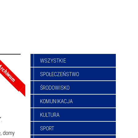
WSZYSTKIE
rchiwum
SPOŁECZEŃSTWO
ŚRODOWISKO
KOMUNIKACJA
KULTURA
”.
SPORT
e, domy