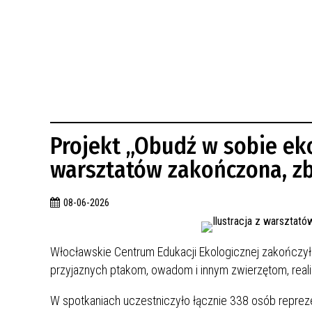
BUDYNKÓW
RADA MIASTA WŁOCŁAWEK
ENERGIA I MOBILNOŚĆ
JAKOŚĆ POWIETRZA WE WŁOCŁAWKU
WYKAZ KONTAKTÓW URZĘDU MIASTA
WŁOCŁAWEK
2026 ROKIEM TADEUSZA REICHSTEINA
WE WŁOCŁAWKU
Projekt „Obudź w sobie eko
warsztatów zakończona, zb
08-06-2026
Włocławskie Centrum Edukacji Ekologicznej zakończy
przyjaznych ptakom, owadom i innym zwierzętom, real
W spotkaniach uczestniczyło łącznie 338 osób repre