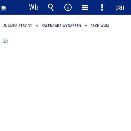
Włącz
pane
powiadomienia
Wyszukiwarka
Narzędzia
Menu
Menu
główne
szczegółow
MAPA STRONY
KALENDARZ WYDARZEŃ
ARCHIWUM