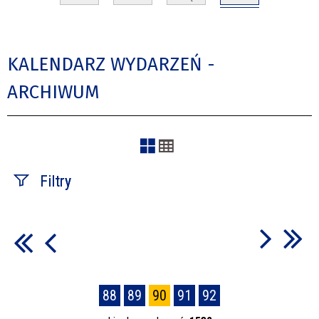
KALENDARZ WYDARZEŃ -
ARCHIWUM
Filtry
Szukana fraza
Kategoria
88
89
90
91
92