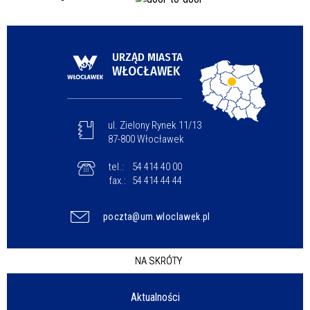
URZĄD MIASTA
WŁOCŁAWEK
ul. Zielony Rynek 11/13
87-800 Włocławek
tel.:
54 414 40 00
fax.:
54 414 44 44
poczta@um.wloclawek.pl
NA SKRÓTY
Aktualności