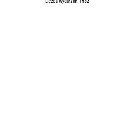
Liczba wydarzeń:
1532
Trwające w
zakresie
—
Miejsce
Organizator
Promowane