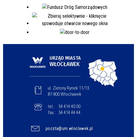
URZĄD MIASTA
WŁOCŁAWEK
ul. Zielony Rynek 11/13
87-800 Włocławek
tel.:
54 414 40 00
fax.:
54 414 44 44
poczta@um.wloclawek.pl