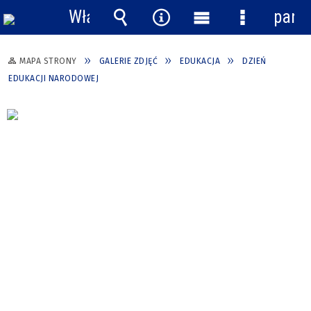
Włącz
pane
powiadomienia
Wyszukiwarka
Narzędzia
Menu
Menu
główne
szczegółow
MAPA STRONY
GALERIE ZDJĘĆ
EDUKACJA
DZIEŃ
EDUKACJI NARODOWEJ