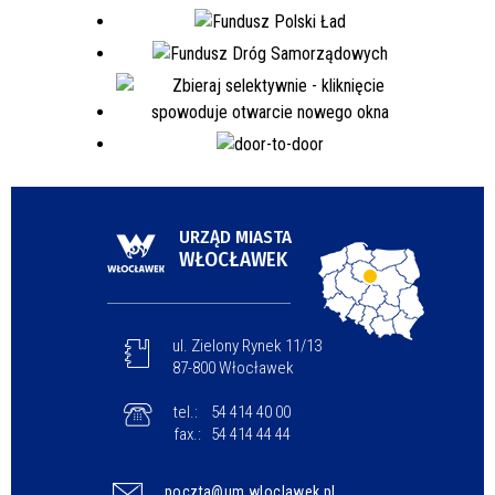
URZĄD MIASTA
WŁOCŁAWEK
ul. Zielony Rynek 11/13
87-800 Włocławek
tel.:
54 414 40 00
fax.:
54 414 44 44
poczta@um.wloclawek.pl