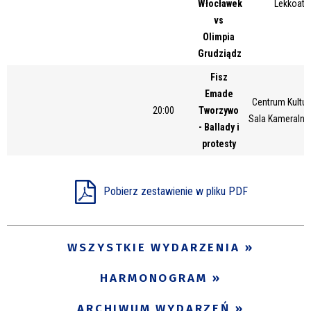
Włocławek
Lekkoatl
Miejsce
vs
Olimpia
Grudziądz
Organizator
Fisz
Emade
Centrum Kultur
20:00
Tworzywo
Sala Kameralna 
- Ballady i
Promowane
protesty
Pobierz zestawienie w pliku PDF
WSZYSTKIE WYDARZENIA
HARMONOGRAM
ARCHIWUM WYDARZEŃ