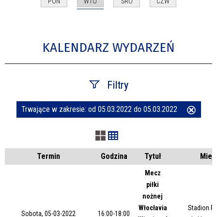
WTO
PON
ŚRO
CZW
KALENDARZ WYDARZEŃ
Filtry
Trwające w zakresie:
od 05.03.2022 do 05.03.2022
Usuń
Szukana fraza
ten
filtr
Kategoria
Termin
Godzina
Tytuł
Miej
Mecz
piłki
Trwające w zakresie
nożnej
Włocłavia
Stadion Pi
—
Sobota, 05-03-2022
16:00-18:00