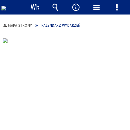
Włącz
powiadomienia
Wyszukiwarka
Narzędzia
Menu
Menu
główne
szcze
MAPA STRONY
KALENDARZ WYDARZEŃ