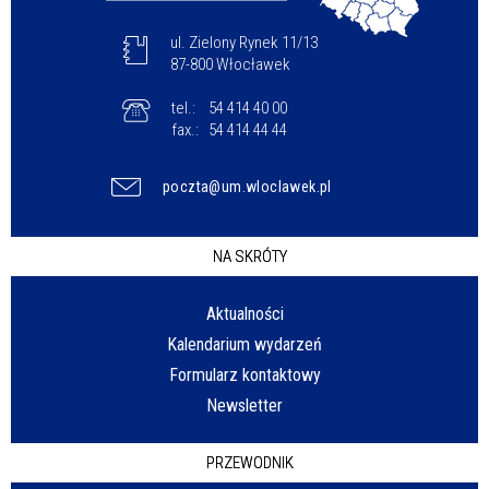
ul. Zielony Rynek 11/13
87-800 Włocławek
tel.:
54 414 40 00
fax.:
54 414 44 44
poczta@um.wloclawek.pl
NA SKRÓTY
Aktualności
Kalendarium wydarzeń
Formularz kontaktowy
Newsletter
PRZEWODNIK