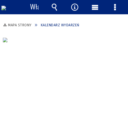
Włącz
powiadomienia
Wyszukiwarka
Narzędzia
Menu
Menu
główne
szcze
MAPA STRONY
KALENDARZ WYDARZEŃ