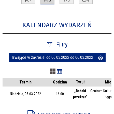
WTO
PON
ŚRO
CZW
KALENDARZ WYDARZEŃ
Filtry
Trwające w zakresie:
od 06.03.2022 do 06.03.2022
Usuń
Szukana fraza
ten
filtr
Kategoria
Termin
Godzina
Tytuł
Miej
„Babski
Centrum Kultury 
Niedziela, 06-03-2022
16:00
przekręt”
Łęgsk
Trwające w zakresie
—