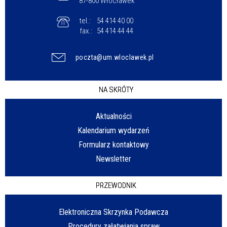
87-800 Włocławek
tel.:
54 414 40 00
fax.:
54 414 44 44
poczta@um.wloclawek.pl
NA SKRÓTY
Aktualności
Kalendarium wydarzeń
Formularz kontaktowy
Newsletter
PRZEWODNIK
Elektroniczna Skrzynka Podawcza
Procedury załatwiania spraw