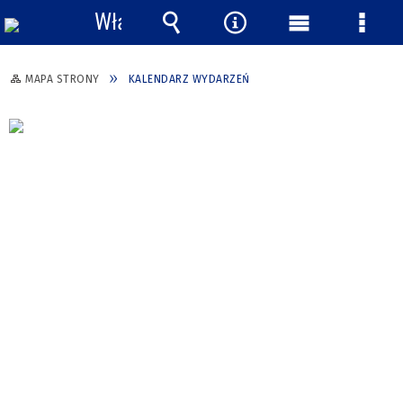
Włącz
powiadomienia
Wyszukiwarka
Narzędzia
Menu
Menu
główne
szcze
MAPA STRONY
KALENDARZ WYDARZEŃ