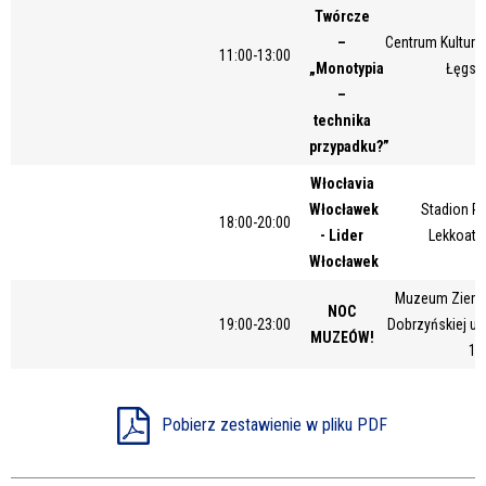
Twórcze
Miejsce
–
Centrum Kultury 
11:00-13:00
„Monotypia
Łęgsk
–
Organizator
technika
przypadku?”
Włocłavia
Promowane
Włocławek
Stadion Pi
18:00-20:00
- Lider
Lekkoatl
Włocławek
Muzeum Ziemi 
NOC
19:00-23:00
Dobrzyńskiej ul
MUZEÓW!
1A
Pobierz zestawienie w pliku PDF