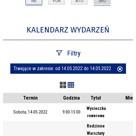
NIE
ŚRO
PON
WTO
KALENDARZ WYDARZEŃ
Filtry
Trwające w zakresie:
od 14.05.2022 do 14.05.2022
Usuń
Szukana fraza
ten
filtr
Kategoria
Termin
Godzina
Tytuł
Miej
Wycieczka
Sobota, 14-05-2022
9:00-15:00
rowerowa
Trwające w zakresie
Rodzinne
—
Warsztaty