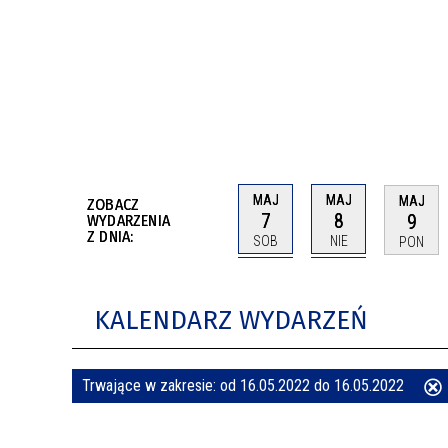
BUDYNKÓW
RADA MIASTA WŁOCŁAWEK
ENERGIA I MOBILNOŚĆ
JAKOŚĆ POWIETRZA WE WŁOCŁAWKU
WYKAZ KONTAKTÓW URZĘDU MIASTA
WŁOCŁAWEK
2026 ROKIEM TADEUSZA REICHSTEINA
WE WŁOCŁAWKU
MAJ
MAJ
MAJ
ZOBACZ
7
8
9
WYDARZENIA
Z DNIA:
SOB
NIE
PON
KALENDARZ WYDARZEŃ
Trwające w zakresie:
od 16.05.2022 do 16.05.2022
ten
filtr