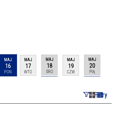
MAJ
MAJ
MAJ
MAJ
MAJ
18
20
16
17
19
ŚRO
PIĄ
PON
WTO
CZW
Filtry
Szukana fraza
Kategoria