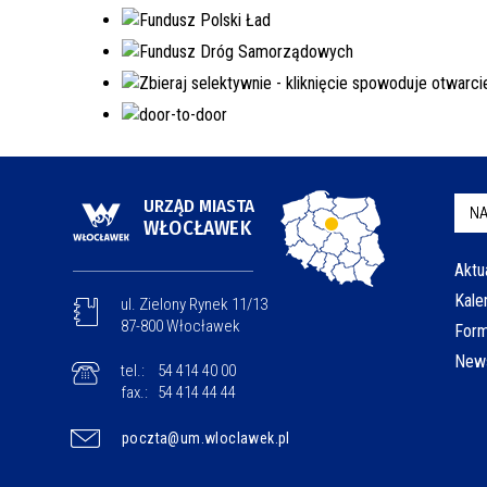
URZĄD MIASTA
NA
WŁOCŁAWEK
Aktu
Kale
ul. Zielony Rynek 11/13
87-800 Włocławek
Form
News
tel.:
54 414 40 00
fax.:
54 414 44 44
poczta@um.wloclawek.pl