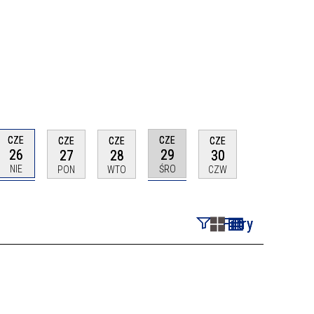
CZE
CZE
CZE
CZE
CZE
26
29
27
28
30
NIE
ŚRO
PON
WTO
CZW
Filtry
Szukana fraza
Kategoria