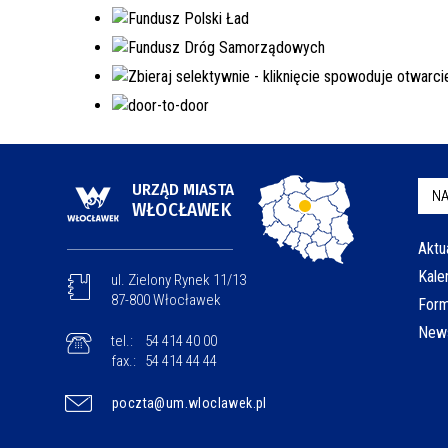
URZĄD MIASTA
NA
WŁOCŁAWEK
Aktu
Kale
ul. Zielony Rynek 11/13
87-800 Włocławek
Form
News
tel.:
54 414 40 00
fax.:
54 414 44 44
poczta@um.wloclawek.pl