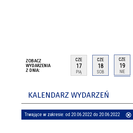
BUDYNKÓW
RADA MIASTA WŁOCŁAWEK
ENERGIA I MOBILNOŚĆ
JAKOŚĆ POWIETRZA WE WŁOCŁAWKU
WYKAZ KONTAKTÓW URZĘDU MIASTA
WŁOCŁAWEK
2026 ROKIEM TADEUSZA REICHSTEINA
WE WŁOCŁAWKU
CZE
CZE
CZE
ZOBACZ
19
17
18
WYDARZENIA
Z DNIA:
NIE
PIĄ
SOB
KALENDARZ WYDARZEŃ
Trwające w zakresie:
od 20.06.2022 do 20.06.2022
ten
filtr